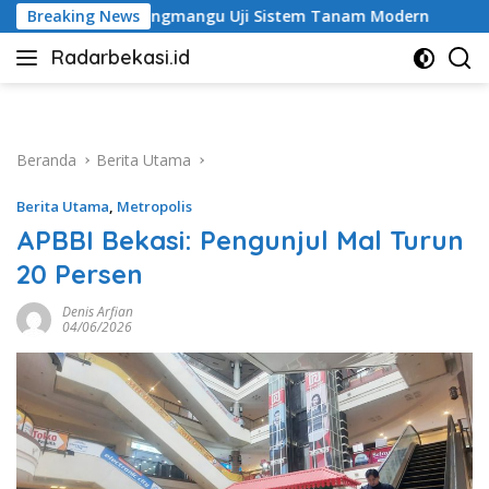
Langsung
jongmangu Uji Sistem Tanam Modern
Breaking News
Jalan Ambles di 
ke
Radarbekasi.id
konten
Berita
Bekasi
Nomor
Satu
Beranda
Berita Utama
Berita Utama
,
Metropolis
APBBI Bekasi: Pengunjul Mal Turun
20 Persen
Denis Arfian
04/06/2026