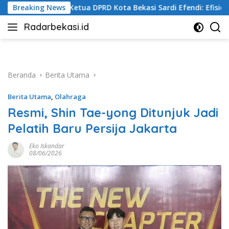
Langsung
ekasi Sardi Efendi: Efisiensi Anggaran Jangan Ganggu Pelayana
Breaking News
ke
Radarbekasi.id
konten
Berita
Bekasi
Nomor
Satu
Beranda
Berita Utama
Berita Utama
,
Olahraga
Resmi, Shin Tae-yong Ditunjuk Jadi
Pelatih Baru Persija Jakarta
Eko Iskandar
08/06/2026