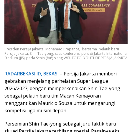
Presiden Persija Jakarta, Mohamad Prapanca, bersama pelatih baru
Persija Jakarta, Shin Tae-yong, saat konferensi pers di Jakarta International
Stadium (JIS), pada Senin (8/6) siang WIB. FOTO: YOUTUBE PERSIJA JAKARTA
RADARBEKASI.ID, BEKASI
– Persija Jakarta memberi
gebrakan menjelang perhelatan Super League
2026/2027, dengan memperkenalkan Shin Tae-yong
sebagai pelatih baru tim Macan Kemayoran
menggantikan Mauricio Souza untuk mengarungi
kompetisi liga musim depan.
Persemian Shin Tae-yong sebagai juru taktik baru
skuad Persija Jakarta terbilang spesial. Pasalnya eks