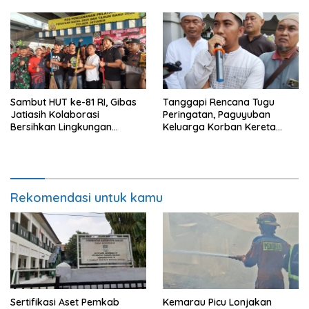
Sambut HUT ke-81 RI, Gibas
Tanggapi Rencana Tugu
Jatiasih Kolaborasi
Peringatan, Paguyuban
Bersihkan Lingkungan
Keluarga Korban Kereta
Bersama Pemkot Bekasi
Bekasi Timur: Kami Ingin
Perbaikan Sistem
Keselamatan Lebih Dulu
Rekomendasi untuk kamu
Sertifikasi Aset Pemkab
Kemarau Picu Lonjakan