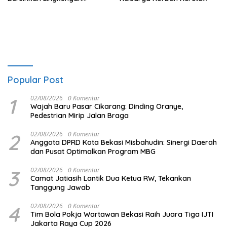
Bersama Pemkot Bekasi
Bekasi Timur: Kami Ingin
Perbaikan Sistem
Keselamatan Lebih Dulu
Popular Post
1
02/08/2026
0 Komentar
Wajah Baru Pasar Cikarang: Dinding Oranye,
Pedestrian Mirip Jalan Braga
2
02/08/2026
0 Komentar
Anggota DPRD Kota Bekasi Misbahudin: Sinergi Daerah
dan Pusat Optimalkan Program MBG
3
02/08/2026
0 Komentar
Camat Jatiasih Lantik Dua Ketua RW, Tekankan
Tanggung Jawab
4
02/08/2026
0 Komentar
Tim Bola Pokja Wartawan Bekasi Raih Juara Tiga IJTI
Jakarta Raya Cup 2026