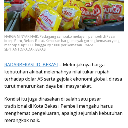
HARGA MINYAK NAIK: Pedagang sembako melayani pembeli di Pasar
Kranji Baru, Bekasi Barat. Kenaikan harga minyak goreng kemasan yang
mencapai Rp5.000 hingga Rp7.000 per kemasan. RAIZA
SEPTIANTO/RADAR BEKASI
RADARBEKASI.ID, BEKASI
– Melonjaknya harga
kebutuhan akibat melemahnya nilai tukar rupiah
terhadap dolar AS serta gejolak ekonomi global, dirasa
turut menurunkan daya beli masyarakat.
Kondisi itu juga dirasakan di salah satu pasar
tradisional di Kota Bekasi. Pembeli mengaku harus
menghemat pengeluaran, apalagi sejumlah kebutuhan
merangkak naik.