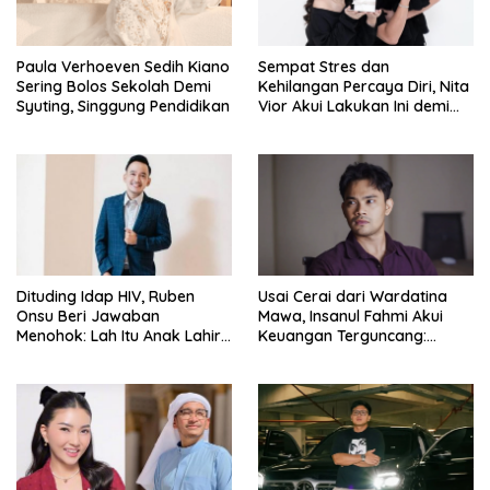
Paula Verhoeven Sedih Kiano
Sempat Stres dan
Sering Bolos Sekolah Demi
Kehilangan Percaya Diri, Nita
Syuting, Singgung Pendidikan
Vior Akui Lakukan Ini demi
Bahagia Lagi
Dituding Idap HIV, Ruben
Usai Cerai dari Wardatina
Onsu Beri Jawaban
Mawa, Insanul Fahmi Akui
Menohok: Lah Itu Anak Lahir
Keuangan Terguncang:
dari Mana?
Ngaruh ke Ekonomi Juga