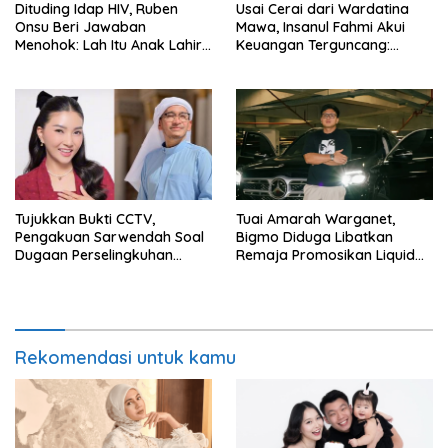
Dituding Idap HIV, Ruben
Usai Cerai dari Wardatina
Onsu Beri Jawaban
Mawa, Insanul Fahmi Akui
Menohok: Lah Itu Anak Lahir
Keuangan Terguncang:
dari Mana?
Ngaruh ke Ekonomi Juga
Tujukkan Bukti CCTV,
Tuai Amarah Warganet,
Pengakuan Sarwendah Soal
Bigmo Diduga Libatkan
Dugaan Perselingkuhan
Remaja Promosikan Liquid
Ruben Onsu Jadi Sorotan
Vape
Rekomendasi untuk kamu