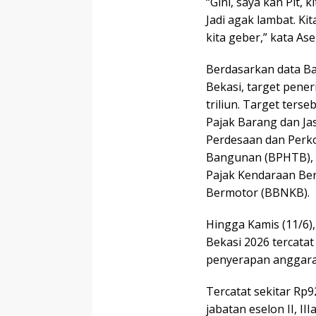
“Gini, saya kan Plt, 
Jadi agak lambat. Kit
kita geber,” kata Ase
Berdasarkan data B
Bekasi, target pene
triliun. Target terse
Pajak Barang dan Ja
Perdesaan dan Perko
Bangunan (BPHTB), P
Pajak Kendaraan Be
Bermotor (BBNKB).
Hingga Kamis (11/6)
Bekasi 2026 tercatat 
penyerapan anggara
Tercatat sekitar Rp
jabatan eselon II, III