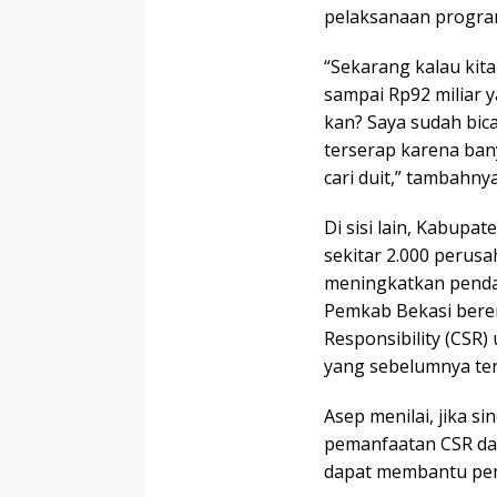
pelaksanaan program
“Sekarang kalau kita
sampai Rp92 miliar 
kan? Saya sudah bic
terserap karena banyak
cari duit,” tambahnya
Di sisi lain, Kabupa
sekitar 2.000 perusa
meningkatkan pendap
Pemkab Bekasi bere
Responsibility (CS
yang sebelumnya ter
Asep menilai, jika s
pemanfaatan CSR dar
dapat membantu pem