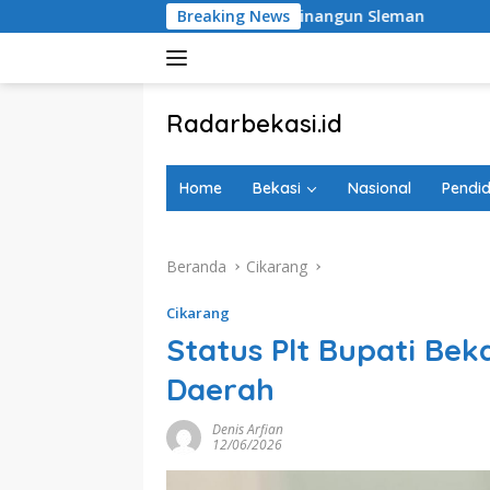
Langsung
ilian Hargobinangun Sleman
Breaking News
Sholeh Cilik
Tangga
ke
konten
tutup
Radarbekasi.id
Berita
Bekasi
Home
Bekasi
Nasional
Pendid
Nomor
Satu
Beranda
Cikarang
Cikarang
Status Plt Bupati Bek
Daerah
Denis Arfian
12/06/2026