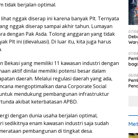
 tidak berjalan optimal.
 lihat nggak diserap ini karena banyak Plt. Ternyata
yang nggak diserap sampai akhir tahun. Lumayan
07/0
ara dengan Pak Asda. Tolong anggaran yang tidak
Debu
 Plt ini (dievaluasi). Di luar itu, kita juga harus
Warg
.
07/0
Pemk
ten Bekasi yang memiliki 11 kawasan industri dengan
bagi
haan aktif dinilai memiliki potensi besar dalam
06/0
atan daerah. Melalui regulasi daerah yang ada,
Pemk
ncana mengoptimalkan dana Corporate Social
Pen
R) untuk mendukung pembangunan infrastruktur
tunda akibat keterbatasan APBD.
inergi dengan dunia usaha berjalan optimal,
i sedikitnya enam kawasan industri saja sudah
Met
erataan pembangunan di tingkat desa.