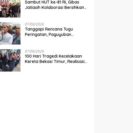
Sambut HUT ke-81 RI, Gibas
Jatiasih Kolaborasi Bersihkan
Lingkungan Bersama Pemkot
Bekasi
07/08/2026
Tanggapi Rencana Tugu
Peringatan, Paguyuban
Keluarga Korban Kereta
Bekasi Timur: Kami Ingin
Perbaikan Sistem Keselamatan
07/08/2026
Lebih Dulu
100 Hari Tragedi Kecelakaan
Kereta Bekasi Timur, Realisasi
Santunan Gubernur Jabar
Belum Merata