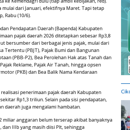
kita ke Kemendagri dulu (tiap ambil kebijakan, red).
a mulai dari Januari, efektifnya Maret. Tapi tetap
p, Rabu (10/6).
adan Pendapatan Daerah (Bapenda) Kabupaten
rimaan pajak daerah 2026 ditetapkan sebesar Rp3,8
but bersumber dari berbagai jenis pajak, mulai dari
sa Tertentu (PBJT), Pajak Bumi dan Bangunan
taan (PBB-P2), Bea Perolehan Hak atas Tanah dan
ajak Reklame, Pajak Air Tanah, hingga opsen
rmotor (PKB) dan Bea Balik Nama Kendaraan
Cik
, realisasi penerimaan pajak daerah Kabupaten
sekitar Rp1,3 triliun. Selain pada sisi pendapatan,
n daerah juga mengalami hambatan.
92 miliar anggaran belum terserap akibat banyaknya
a, dan IIIb yang masih diisi Plt, sehingga