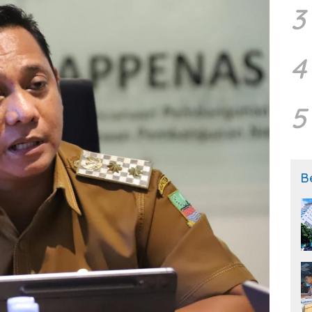
3
4
5
B