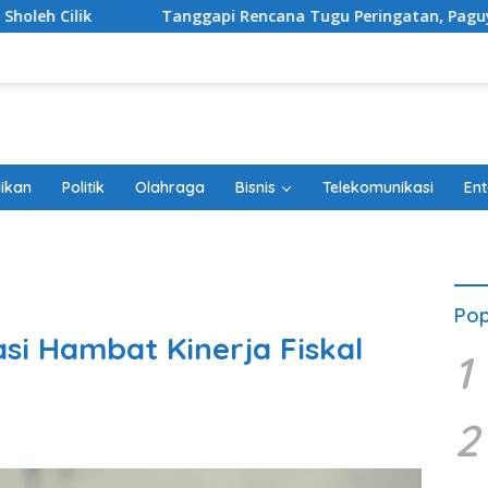
pi Rencana Tugu Peringatan, Paguyuban Keluarga Korban Keret
ikan
Politik
Olahraga
Bisnis
Telekomunikasi
Ent
Pop
asi Hambat Kinerja Fiskal
1
2