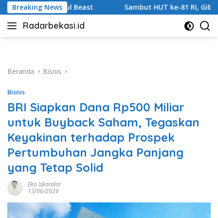
Langsung
Beast
Breaking News
Sambut HUT ke-81 RI, Gibas Jatiasih Kolaborasi 
ke
Radarbekasi.id
konten
Berita
Bekasi
Nomor
Satu
Beranda
Bisnis
Bisnis
BRI Siapkan Dana Rp500 Miliar
untuk Buyback Saham, Tegaskan
Keyakinan terhadap Prospek
Pertumbuhan Jangka Panjang
yang Tetap Solid
Eko Iskandar
13/06/2026