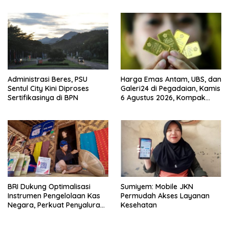
Sleman
Administrasi Beres, PSU
Harga Emas Antam, UBS, dan
Sentul City Kini Diproses
Galeri24 di Pegadaian, Kamis
Sertifikasinya di BPN
6 Agustus 2026, Kompak
Meroket
BRI Dukung Optimalisasi
Sumiyem: Mobile JKN
Instrumen Pengelolaan Kas
Permudah Akses Layanan
Negara, Perkuat Penyaluran
Kesehatan
Kredit Berkualitas untuk
Mendorong Sektor Riil