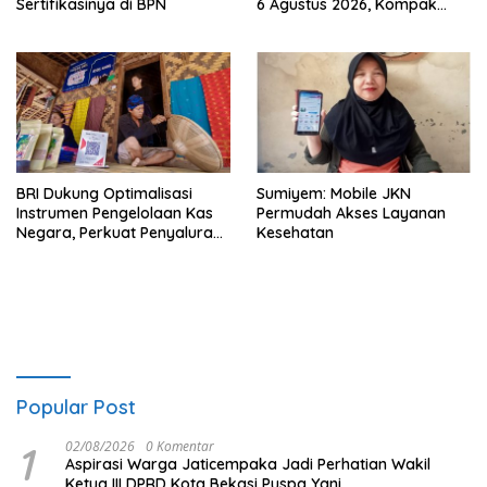
Sertifikasinya di BPN
6 Agustus 2026, Kompak
Meroket
BRI Dukung Optimalisasi
Sumiyem: Mobile JKN
Instrumen Pengelolaan Kas
Permudah Akses Layanan
Negara, Perkuat Penyaluran
Kesehatan
Kredit Berkualitas untuk
Mendorong Sektor Riil
Popular Post
1
02/08/2026
0 Komentar
Aspirasi Warga Jaticempaka Jadi Perhatian Wakil
Ketua III DPRD Kota Bekasi Puspa Yani