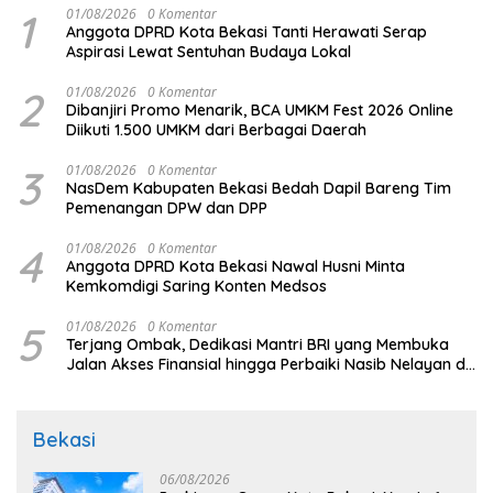
1
01/08/2026
0 Komentar
Anggota DPRD Kota Bekasi Tanti Herawati Serap
Aspirasi Lewat Sentuhan Budaya Lokal
2
01/08/2026
0 Komentar
Dibanjiri Promo Menarik, BCA UMKM Fest 2026 Online
Diikuti 1.500 UMKM dari Berbagai Daerah
3
01/08/2026
0 Komentar
NasDem Kabupaten Bekasi Bedah Dapil Bareng Tim
Pemenangan DPW dan DPP
4
01/08/2026
0 Komentar
Anggota DPRD Kota Bekasi Nawal Husni Minta
Kemkomdigi Saring Konten Medsos
5
01/08/2026
0 Komentar
Terjang Ombak, Dedikasi Mantri BRI yang Membuka
Jalan Akses Finansial hingga Perbaiki Nasib Nelayan di
Pulau Seram
Bekasi
06/08/2026