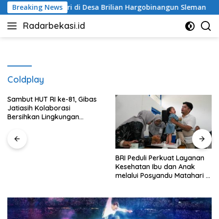
Langsung
ndu Matahari di Desa Brilian Hargobinangun Sleman
Breaking News
Sh
ke
Radarbekasi.id
konten
Berita
Bekasi
Nomor
Satu
Coldplay
Sambut HUT RI ke-81, Gibas
Jatiasih Kolaborasi
Bersihkan Lingkungan
Bersama Pemkot Bekasi
BRI Peduli Perkuat Layanan
Kesehatan Ibu dan Anak
melalui Posyandu Matahari di
Desa Brilian Hargobinangun
Sleman