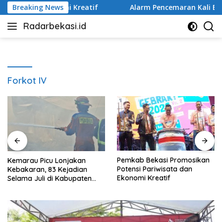
Langsung
a dan Ekonomi Kreatif
Breaking News
Alarm Pencemaran Kali Bekasi, 
ke
Radarbekasi.id
konten
Berita
Bekasi
Nomor
Satu
Forkot IV
Pemkab Bekasi Promosikan
Kemarau Picu Lonjakan
Potensi Pariwisata dan
Kebakaran, 83 Kejadian
Ekonomi Kreatif
Selama Juli di Kabupaten
Bekasi