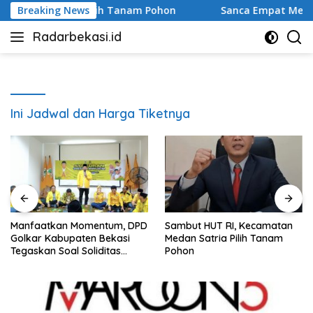
Langsung
an Satria Pilih Tanam Pohon
Breaking News
Sanca Empat Meter Geger
ke
Radarbekasi.id
konten
Berita
Bekasi
Nomor
Satu
Ini Jadwal dan Harga Tiketnya
Manfaatkan Momentum, DPD
Sambut HUT RI, Kecamatan
Golkar Kabupaten Bekasi
Medan Satria Pilih Tanam
Tegaskan Soal Soliditas
Pohon
Partai