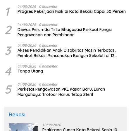
1
04/08/2026
0 Komentar
Progres Pekerjaan Fisik di Kota Bekasi Capai 50 Persen
2
04/08/2026
0 Komentar
Dewas Perumda Tirta Bhagasasi Perkuat Fungsi
Pengawasan dan Pembinaan
3
04/08/2026
0 Komentar
Akses Pendidikan Anak Disabilitas Masih Terbatas,
Pemkot Bekasi Rencanakan Bangun Sekolah di 12
Kecamatan
4
04/08/2026
0 Komentar
Tanpa Utang
5
04/08/2026
0 Komentar
Perketat Pengawasan PKL Pasar Baru, Lurah
Margahayu: Trotoar Harus Tetap Steril
Bekasi
10/08/2026
Prakiraan Cuaca Kota Bekasi, Senin 10