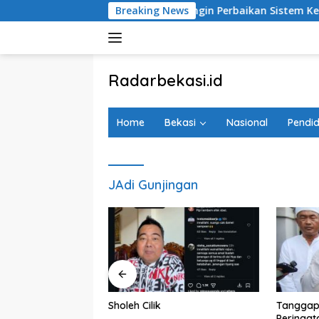
Langsung
eta Bekasi Timur: Kami Ingin Perbaikan Sistem Keselamatan L
Breaking News
ke
konten
tutup
Radarbekasi.id
Berita
Bekasi
Home
Bekasi
Nasional
Pendid
Nomor
Satu
JAdi Gunjingan
D 2027, Pemkot
Sholeh Cilik
Tanggap
aikan Belanja
Peringat