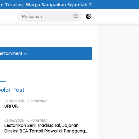
, Warga Sampaikan Sejumlah Tuntutan
Ketua DPRD Kota
tutup
ertainment
ular Post
01/08/2026
0 Komentar
URI URI
01/08/2026
0 Komentar
Lestarikan Seni Tradisional, Jajaran
Direksi BCA Tampil Piawai di Panggung
 DPRD Kota Bekasi Sardi
Ditahan Imbang Singapura 1-1,
A
Ketoprak Financial 2026
i: Efisiensi Anggaran
Timnas Indonesia Gagal Lolos
Y