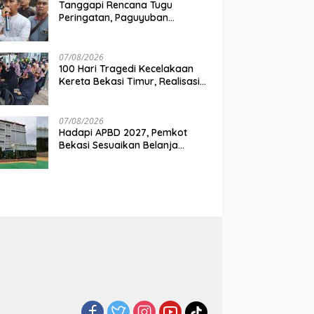
Tanggapi Rencana Tugu
Peringatan, Paguyuban
Keluarga Korban Kereta
Bekasi Timur: Kami Ingin
Perbaikan Sistem Keselamatan
07/08/2026
Lebih Dulu
100 Hari Tragedi Kecelakaan
Kereta Bekasi Timur, Realisasi
Santunan Gubernur Jabar
Belum Merata
07/08/2026
Hadapi APBD 2027, Pemkot
Bekasi Sesuaikan Belanja
Perangkat Daerah