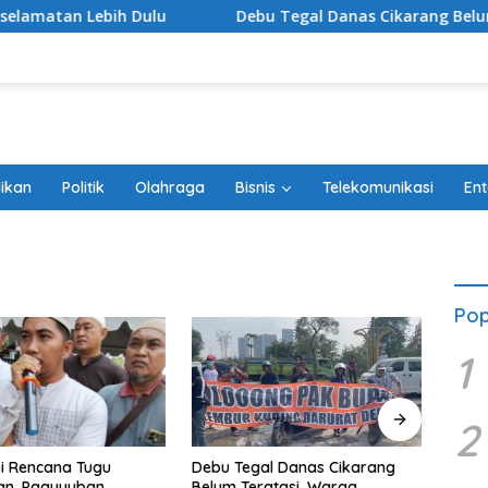
ebih Dulu
Debu Tegal Danas Cikarang Belum Teratasi
ikan
Politik
Olahraga
Bisnis
Telekomunikasi
Ent
Pop
1
2
i Rencana Tugu
Ketua
Debu Tegal Danas Cikarang
an, Paguyuban
Efend
Belum Teratasi, Warga