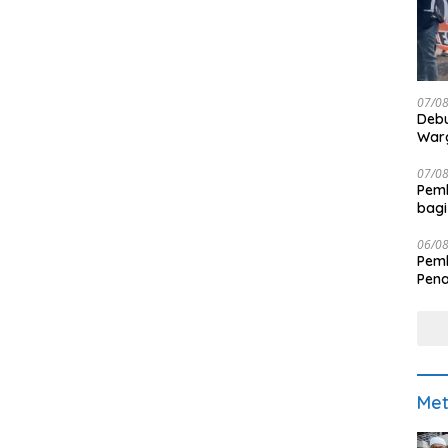
07/0
Debu
Warg
07/0
Pemk
bagi
06/0
Pemk
Pen
Met