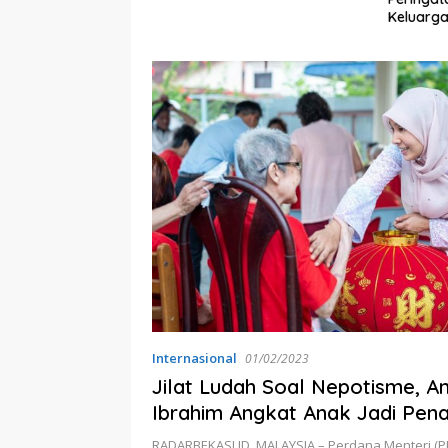
Daerah
Keluarga
Bekasi T
Perbaika
Lebih Du
Internasional
01/02/2023
Jilat Ludah Soal Nepotisme, A
Ibrahim Angkat Anak Jadi Pena
Senior
RADARBEKASI.ID, MALAYSIA – Perdana Menteri (P