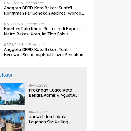
01/08/2026
0 Komentar
an Ganggu Pelayanan
ke Semifinal Piala AFF 2026
U
Anggota DPRD Kota Bekasi Syafe’i
k
Ka
Komitmen Perjuangkan Aspirasi Warga
Secara Bertahap
01/08/2026
0 Komentar
Kombes Putu Kholis Resmi Jadi Kapolres
Metro Bekasi Kota, Ini Tiga Fokus
Utamanya
01/08/2026
0 Komentar
Anggota DPRD Kota Bekasi Tanti
Herawati Serap Aspirasi Lewat Sentuhan
Budaya Lokal
ekasi
06/08/2026
Prakiraan Cuaca Kota
Bekasi, Kamis 6 Agustus
2026, BMKG: Diprediksi
Cerah Terik
06/08/2026
Jadwal dan Lokasi
Layanan SIM Keliling
Bekasi Kamis 6 Agustus