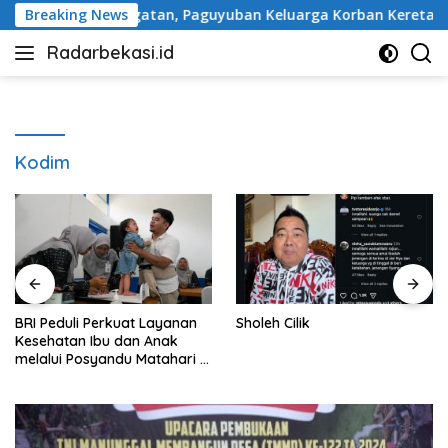
Langsung
Tugu Peringatan, Paguyuban Keluarga Korban Kereta Bekasi Ti
Breaking News
ke
Radarbekasi.id
konten
Berita
Bekasi
Nomor
Satu
Kodim
BRI Peduli Perkuat Layanan
Sholeh Cilik
Kesehatan Ibu dan Anak
melalui Posyandu Matahari di
Desa Brilian Hargobinangun
Sleman