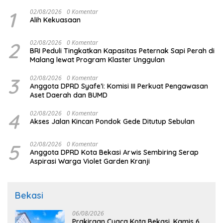
1
02/08/2026
0 Komentar
Alih Kekuasaan
2
02/08/2026
0 Komentar
BRI Peduli Tingkatkan Kapasitas Peternak Sapi Perah di
Malang lewat Program Klaster Unggulan
3
02/08/2026
0 Komentar
Anggota DPRD Syafe’i: Komisi III Perkuat Pengawasan
Aset Daerah dan BUMD
4
02/08/2026
0 Komentar
Akses Jalan Kincan Pondok Gede Ditutup Sebulan
5
02/08/2026
0 Komentar
Anggota DPRD Kota Bekasi Arwis Sembiring Serap
Aspirasi Warga Violet Garden Kranji
Bekasi
06/08/2026
Prakiraan Cuaca Kota Bekasi, Kamis 6