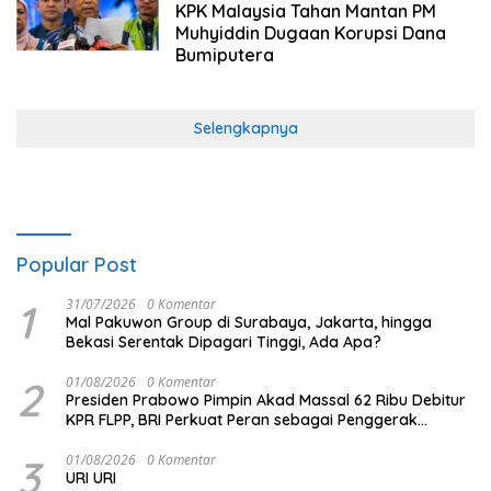
KPK Malaysia Tahan Mantan PM
Muhyiddin Dugaan Korupsi Dana
Bumiputera
Selengkapnya
Popular Post
1
31/07/2026
0 Komentar
Mal Pakuwon Group di Surabaya, Jakarta, hingga
Bekasi Serentak Dipagari Tinggi, Ada Apa?
2
01/08/2026
0 Komentar
Presiden Prabowo Pimpin Akad Massal 62 Ribu Debitur
KPR FLPP, BRI Perkuat Peran sebagai Penggerak
Ekonomi Kerakyatan melalui Pembiayaan Perumahan
3
01/08/2026
0 Komentar
URI URI