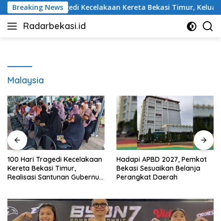
Langsung
 Hari Tragedi Kecelakaan Kereta Bekasi Timur, Keluarga Korban 
Breaking News
ke
Radarbekasi.id
konten
Berita
Bekasi
Nomor
Satu
Malaysia
Hari Tragedi Kecelakaan
Hadapi APBD 2027, Pemkot
100 H
ta Bekasi Timur,
Bekasi Sesuaikan Belanja
Keret
isasi Santunan Gubernur
Perangkat Daerah
Kelua
r Belum Merata
Keadi
Hasil 