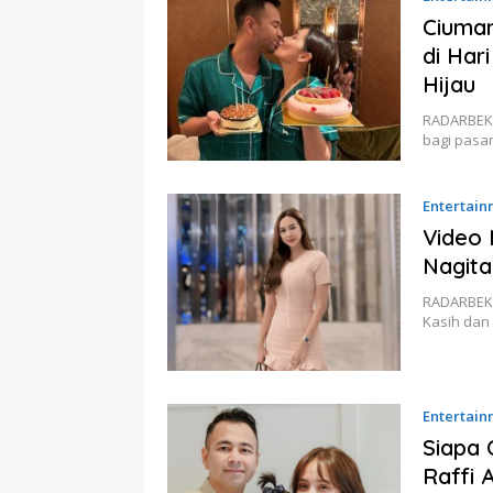
Ciuman
di Har
Hijau
RADARBEKAS
bagi pasan
Entertain
Video 
Nagita
RADARBEKAS
Kasih dan
Entertain
Siapa 
Raffi 