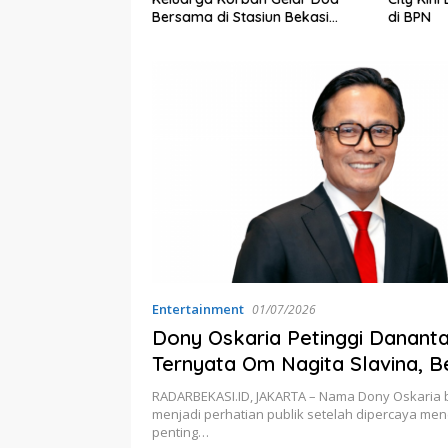
Bersama di Stasiun Bekasi
di BPN
Timur
Entertainment
01/07/2026
Dony Oskaria Petinggi Danantar
Ternyata Om Nagita Slavina, Be
Rekam Jejaknya!
RADARBEKASI.ID, JAKARTA – Nama Dony Oskaria
menjadi perhatian publik setelah dipercaya men
penting…