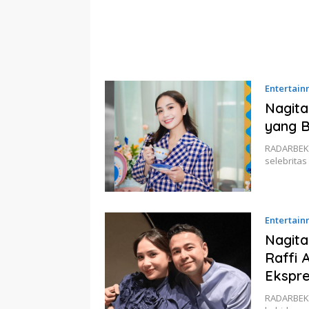
Entertain
Nagita
yang B
RADARBEKAS
selebritas
Entertain
Nagita
Raffi 
Ekspre
RADARBEKAS