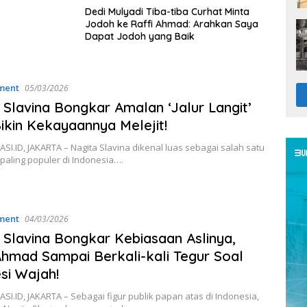
Dedi Mulyadi Tiba-tiba Curhat Minta
Jodoh ke Raffi Ahmad: Arahkan Saya
Dapat Jodoh yang Baik
ment
05/03/2026
 Slavina Bongkar Amalan ‘Jalur Langit’
ikin Kekayaannya Melejit!
I.ID, JAKARTA – Nagita Slavina dikenal luas sebagai salah satu
 paling populer di Indonesia….
ment
04/03/2026
 Slavina Bongkar Kebiasaan Aslinya,
Ahmad Sampai Berkali-kali Tegur Soal
si Wajah!
I.ID, JAKARTA – Sebagai figur publik papan atas di Indonesia,