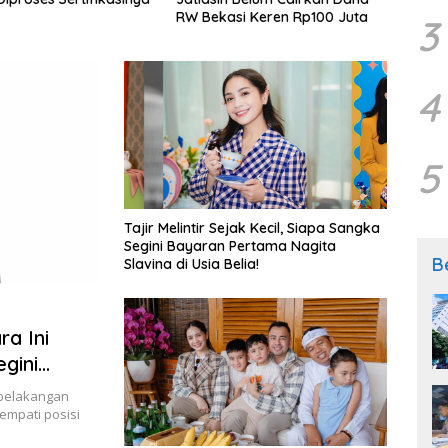
RW Bekasi Keren Rp100 Juta
Surab
3
2026
4
5
Tajir Melintir Sejak Kecil, Siapa Sangka
Segini Bayaran Pertama Nagita
B
Slavina di Usia Belia!
a Ini
gini
 belakangan
empati posisi