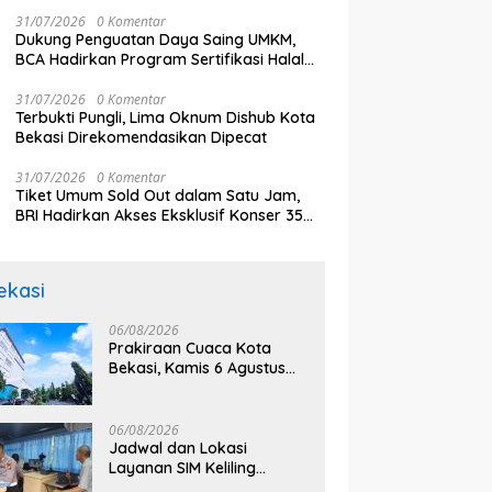
aya Juara Piala Presiden
31/07/2026
0 Komentar
Dukung Penguatan Daya Saing UMKM,
BCA Hadirkan Program Sertifikasi Halal
dan Pelatihan Usaha di KCU Tanjung Priok
31/07/2026
0 Komentar
Terbukti Pungli, Lima Oknum Dishub Kota
Bekasi Direkomendasikan Dipecat
31/07/2026
0 Komentar
Tiket Umum Sold Out dalam Satu Jam,
BRI Hadirkan Akses Eksklusif Konser 35
Tahun Twilite Orchestra lewat BRImo
ekasi
06/08/2026
Prakiraan Cuaca Kota
Bekasi, Kamis 6 Agustus
2026, BMKG: Diprediksi
Cerah Terik
06/08/2026
Jadwal dan Lokasi
Layanan SIM Keliling
Bekasi Kamis 6 Agustus