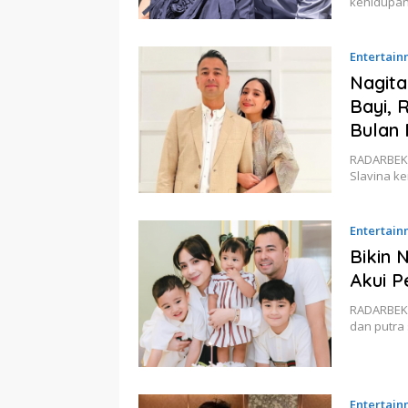
kehidupan
Entertain
Nagita
Bayi, 
Bulan
RADARBEKA
Slavina k
Entertain
Bikin 
Akui P
RADARBEKA
dan putra
Entertain