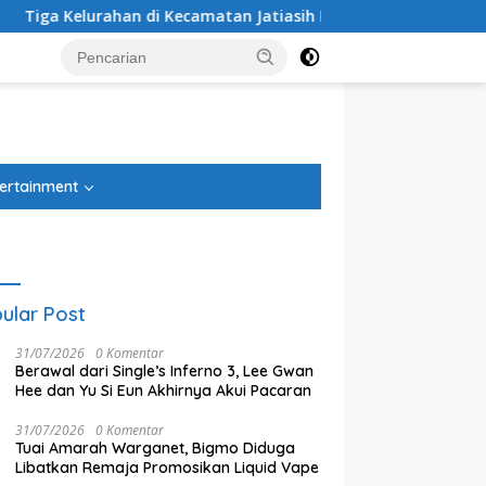
urahan di Kecamatan Jatiasih Belum Cairkan Dana RW Bekasi Ke
tutup
ertainment
ular Post
31/07/2026
0 Komentar
Berawal dari Single’s Inferno 3, Lee Gwan
Hee dan Yu Si Eun Akhirnya Akui Pacaran
31/07/2026
0 Komentar
Tuai Amarah Warganet, Bigmo Diduga
kkan Persib Bandung di
Yang Baru
W
Libatkan Remaja Promosikan Liquid Vape
enalti, Persebaya
T