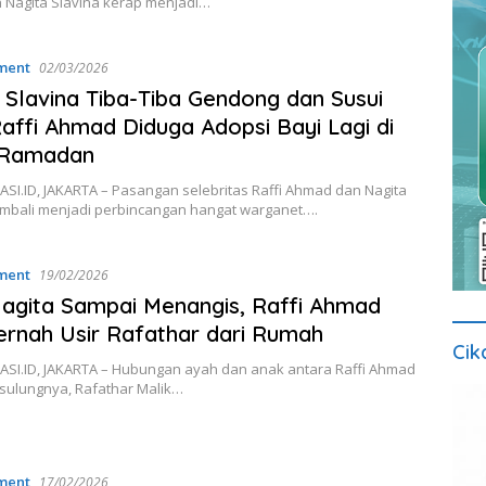
 Nagita Slavina kerap menjadi…
ment
02/03/2026
 Slavina Tiba-Tiba Gendong dan Susui
Raffi Ahmad Diduga Adopsi Bayi Lagi di
 Ramadan
SI.ID, JAKARTA – Pasangan selebritas Raffi Ahmad dan Nagita
embali menjadi perbincangan hangat warganet….
ment
19/02/2026
Nagita Sampai Menangis, Raffi Ahmad
ernah Usir Rafathar dari Rumah
Cik
SI.ID, JAKARTA – Hubungan ayah dan anak antara Raffi Ahmad
 sulungnya, Rafathar Malik…
ment
17/02/2026