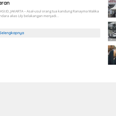
aran
SI.ID, JAKARTA – Asal-usul orang tua kandung Ranayma Malika
ndara alias Lily belakangan menjadi…
Selengkapnya