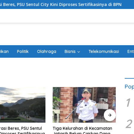
Sentul City Kini Diproses Sertifikasinya di BPN
Tiga Kel
ikan
Politik
Olahraga
Bisnis
Telekomunikasi
Ent
Pop
1
2
asi Beres, PSU Sentul
Tiga Kelurahan di Kecamatan
Taklu
 Diproses Sertifikasinya
Jatiasih Belum Cairkan Dana
Adu P