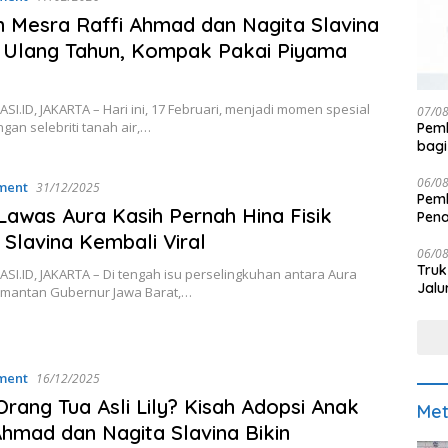
 Mesra Raffi Ahmad dan Nagita Slavina
i Ulang Tahun, Kompak Pakai Piyama
I.ID, JAKARTA – Hari ini, 17 Februari, menjadi momen spesial
07/0
gan selebriti tanah air,…
Pemk
bagi
06/0
ment
31/12/2025
Pemk
Lawas Aura Kasih Pernah Hina Fisik
Pen
 Slavina Kembali Viral
06/0
Truk
I.ID, JAKARTA – Di tengah isu perselingkuhan antara Aura
Jalu
 mantan Gubernur Jawa Barat,…
ment
16/12/2025
Orang Tua Asli Lily? Kisah Adopsi Anak
Met
Ahmad dan Nagita Slavina Bikin