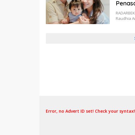
Penas
RADARBEKA
Raudhia A
Error, no Advert ID set! Check your syntax!