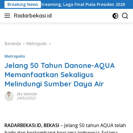
Langsung
, Laga Final Piala Presiden 2026
Breaking News
Jangan Tunggu Korban
ke
Radarbekasi.id
konten
Berita
Bekasi
Nomor
Satu
Beranda
Metropolis
Metropolis
Jelang 50 Tahun Danone-AQUA
Memanfaatkan Sekaligus
Melindungi Sumber Daya Air ⁣ ⁣
Eko Iskandar
24/02/2022
RADARBEKASI.ID, BEKASI
– Jelang 50 tahun AQUA telah
hadir dan berkembang bersama Indonesia. Selama