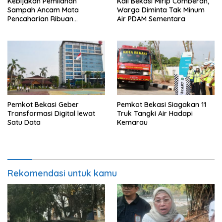
Kebijakan Pemilahan
Kali Bekasi Mirip Comberan,
Sampah Ancam Mata
Warga Diminta Tak Minum
Pencaharian Ribuan
Air PDAM Sementara
Pemulung Bantargebang, IPI
Minta Perhatian Pemerintah
Pemkot Bekasi Geber
Pemkot Bekasi Siagakan 11
Transformasi Digital lewat
Truk Tangki Air Hadapi
Satu Data
Kemarau
Rekomendasi untuk kamu