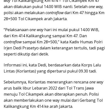
way
Tol Kalikangkung Km 414 – Tol Cikampek Km 47
akan dilakukan pukul 14.00 WIB nanti. Setelah
one way,
polisi akan melakukan
contraflow
dari Km 47 hingga Km
28+500 Tol Cikampek arah Jakarta.
“Pelaksanaan
one way
hari ini mulai pukul 14.00 WIB,
dari Km 414 Kalikangkung sampai Km 47. Dan
contraflow
sampai Km 28+500,” kata Kadiv Humas Polri
Irjen Dedi Prasetyo dalam keterangan tertulis, tadi pagi
seperti dikutip dari detik.
Informasi ini, kata Dedi, berdasarkan data Korps Lalu
Lintas (Korlantas) yang diperbarui pukul 09.30 tadi.
Sebelumnya, Korlantas menerangkan rencana
one way
arus balik libur Lebaran 2022 dari Tol Trans Jawa
menuju Tol Cikampek akan diterapkan penuh. Polisi
akan memberlakukan one way mulai dari Gerbang Tol
Kalikangkung Km 414 ke arah Jakarta.