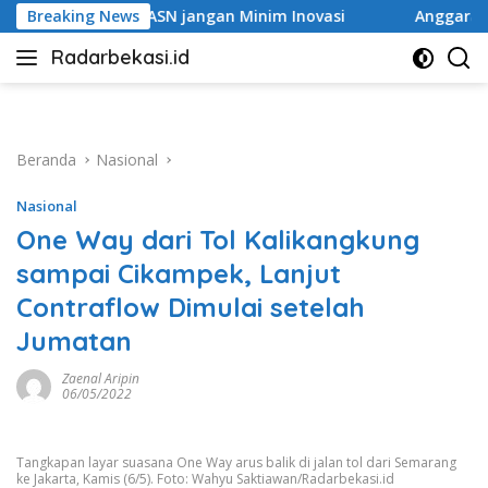
Langsung
ngan Minim Inovasi
Breaking News
Anggaran Pilkades Disoal, Pemkab 
ke
Radarbekasi.id
konten
Berita
Bekasi
Nomor
Satu
Beranda
Nasional
Nasional
One Way dari Tol Kalikangkung
sampai Cikampek, Lanjut
Contraflow Dimulai setelah
Jumatan
Zaenal Aripin
06/05/2022
Tangkapan layar suasana One Way arus balik di jalan tol dari Semarang
ke Jakarta, Kamis (6/5). Foto: Wahyu Saktiawan/Radarbekasi.id