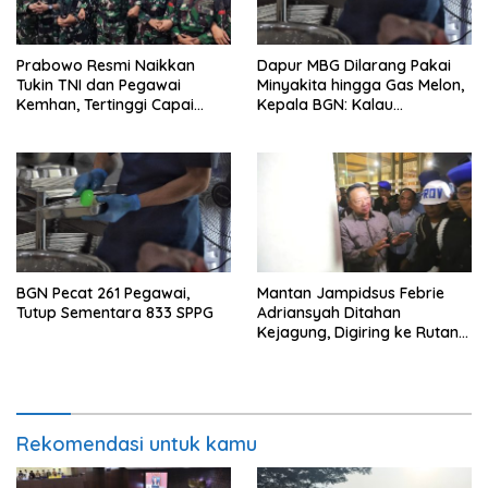
Prabowo Resmi Naikkan
Dapur MBG Dilarang Pakai
Tukin TNI dan Pegawai
Minyakita hingga Gas Melon,
Kemhan, Tertinggi Capai
Kepala BGN: Kalau
Rp48,6 Juta per Bulan
Menemukan, Laporkan!
BGN Pecat 261 Pegawai,
Mantan Jampidsus Febrie
Tutup Sementara 833 SPPG
Adriansyah Ditahan
Kejagung, Digiring ke Rutan
KPK Tanpa Rompi Tahanan
Rekomendasi untuk kamu