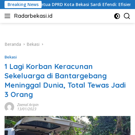
Langsung
a Bekasi Sardi Efendi: Efisiensi Anggaran Jangan Ganggu Pelay
Breaking News
ke
Radarbekasi.id
konten
Berita
Bekasi
Nomor
Satu
Beranda
Bekasi
Bekasi
1 Lagi Korban Keracunan
Sekeluarga di Bantargebang
Meninggal Dunia, Total Tewas Jadi
3 Orang
Zaenal Aripin
13/01/2023