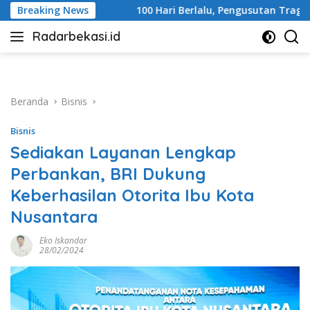
Langsung
100 Hari Berlalu, Pengusutan Tragedi Stasiun Bekasi Timur B
Breaking News
ke
Radarbekasi.id
konten
Berita
Bekasi
Nomor
Satu
Beranda
Bisnis
Bisnis
Sediakan Layanan Lengkap
Perbankan, BRI Dukung
Keberhasilan Otorita Ibu Kota
Nusantara
Eko Iskandar
28/02/2024