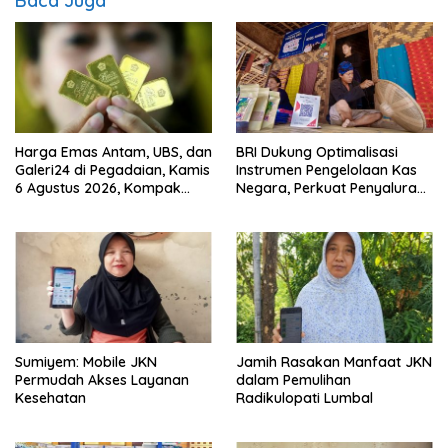
Baca Juga
Harga Emas Antam, UBS, dan
BRI Dukung Optimalisasi
Galeri24 di Pegadaian, Kamis
Instrumen Pengelolaan Kas
6 Agustus 2026, Kompak
Negara, Perkuat Penyaluran
Meroket
Kredit Berkualitas untuk
Mendorong Sektor Riil
Sumiyem: Mobile JKN
Jamih Rasakan Manfaat JKN
Permudah Akses Layanan
dalam Pemulihan
Kesehatan
Radikulopati Lumbal