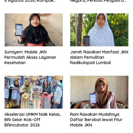
6 Agustus 2026, Kompak
Negara, Perkuat Penyaluran
Meroket
Kredit Berkualitas untuk
Mendorong Sektor Riil
Sumiyem: Mobile JKN
Jamih Rasakan Manfaat JKN
Permudah Akses Layanan
dalam Pemulihan
Kesehatan
Radikulopati Lumbal
Akselerasi UMKM Naik Kelas,
Rani Rasakan Mudahnya
BRI Gelar Kick-Off
Daftar Berobat lewat Fitur
BRIncubator 2026
Mobile JKN