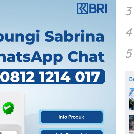
3
4
5
B