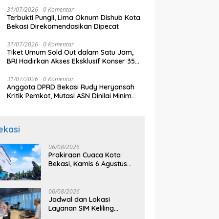
dan Pelatihan Usaha di KCU Tanjung Priok
31/07/2026
0 Komentar
Terbukti Pungli, Lima Oknum Dishub Kota
Bekasi Direkomendasikan Dipecat
31/07/2026
0 Komentar
Tiket Umum Sold Out dalam Satu Jam,
BRI Hadirkan Akses Eksklusif Konser 35
Tahun Twilite Orchestra lewat BRImo
31/07/2026
0 Komentar
Anggota DPRD Bekasi Rudy Heryansah
Kritik Pemkot, Mutasi ASN Dinilai Minim
Komunikasi
ekasi
06/08/2026
Prakiraan Cuaca Kota
Bekasi, Kamis 6 Agustus
2026, BMKG: Diprediksi
Cerah Terik
06/08/2026
Jadwal dan Lokasi
Layanan SIM Keliling
Bekasi Kamis 6 Agustus