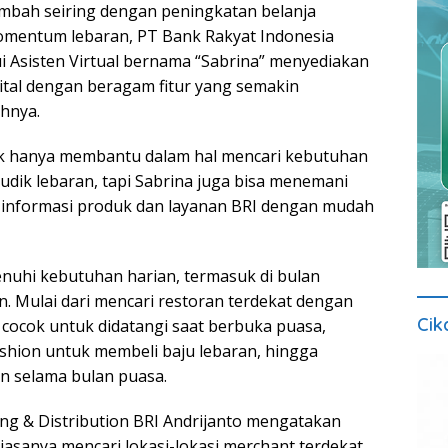
mbah seiring dengan peningkatan belanja
omentum lebaran, PT Bank Rakyat Indonesia
ui Asisten Virtual bernama “Sabrina” menyediakan
gital dengan beragam fitur yang semakin
hnya.
ak hanya membantu dalam hal mencari kebutuhan
udik lebaran, tapi Sabrina juga bisa menemani
informasi produk dan layanan BRI dengan mudah
nuhi kebutuhan harian, termasuk di bulan
. Mulai dari mencari restoran terdekat dengan
Cik
 cocok untuk didatangi saat berbuka puasa,
shion untuk membeli baju lebaran, hingga
n selama bulan puasa.
ing & Distribution BRI Andrijanto mengatakan
asanya mencari lokasi-lokasi merchant terdekat