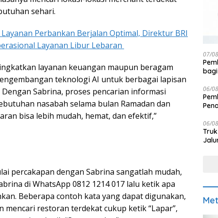
utuhan sehari.
 Layanan Perbankan Berjalan Optimal, Direktur BRI
erasional Layanan Libur Lebaran
07/0
Pemk
ningkatkan layanan keuangan maupun beragam
bagi
engembangan teknologi AI untuk berbagai lapisan
06/0
. Dengan Sabrina, proses pencarian informasi
Pemk
ebutuhan nasabah selama bulan Ramadan dan
Pen
ran bisa lebih mudah, hemat, dan efektif,”
06/0
Truk
Jalu
ai percakapan dengan Sabrina sangatlah mudah,
abrina di WhatsApp 0812 1214 017 lalu ketik apa
kan. Beberapa contoh kata yang dapat digunakan,
Met
an mencari restoran terdekat cukup ketik “Lapar”,