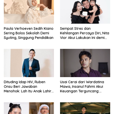
Paula Verhoeven Sedih Kiano
Sempat Stres dan
Sering Bolos Sekolah Demi
Kehilangan Percaya Diri, Nita
Syuting, Singgung Pendidikan
Vior Akui Lakukan Ini demi
Bahagia Lagi
Dituding Idap HIV, Ruben
Usai Cerai dari Wardatina
Onsu Beri Jawaban
Mawa, Insanul Fahmi Akui
Menohok: Lah Itu Anak Lahir
Keuangan Terguncang:
dari Mana?
Ngaruh ke Ekonomi Juga