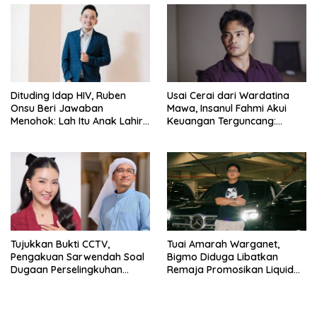
Dituding Idap HIV, Ruben
Usai Cerai dari Wardatina
Onsu Beri Jawaban
Mawa, Insanul Fahmi Akui
Menohok: Lah Itu Anak Lahir
Keuangan Terguncang:
dari Mana?
Ngaruh ke Ekonomi Juga
Tujukkan Bukti CCTV,
Tuai Amarah Warganet,
Pengakuan Sarwendah Soal
Bigmo Diduga Libatkan
Dugaan Perselingkuhan
Remaja Promosikan Liquid
Ruben Onsu Jadi Sorotan
Vape