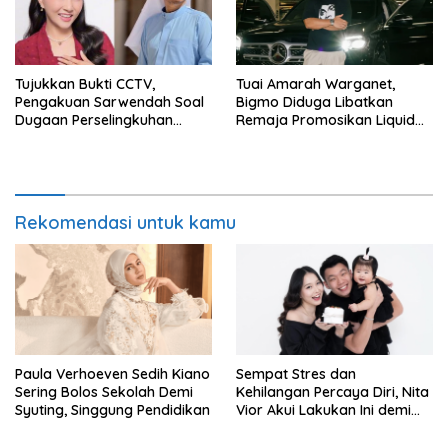
Tujukkan Bukti CCTV,
Tuai Amarah Warganet,
Pengakuan Sarwendah Soal
Bigmo Diduga Libatkan
Dugaan Perselingkuhan
Remaja Promosikan Liquid
Ruben Onsu Jadi Sorotan
Vape
Rekomendasi untuk kamu
Paula Verhoeven Sedih Kiano
Sempat Stres dan
Sering Bolos Sekolah Demi
Kehilangan Percaya Diri, Nita
Syuting, Singgung Pendidikan
Vior Akui Lakukan Ini demi
Bahagia Lagi