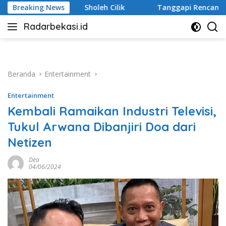
Langsung
Cilik
Breaking News
Tanggapi Rencana Tugu Peringatan, Paguyuban Kel
ke
Radarbekasi.id
konten
Berita
Bekasi
Nomor
Satu
Beranda
Entertainment
Entertainment
Kembali Ramaikan Industri Televisi,
Tukul Arwana Dibanjiri Doa dari
Netizen
Dea
04/06/2024