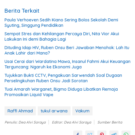
Berita Terkait
Paula Verhoeven Sedih Kiano Sering Bolos Sekolah Demi
Syuting, Singgung Pendidikan
Sempat Stres dan Kehilangan Percaya Diri, Nita Vior Akui
Lakukan Ini demi Bahagia Lagi
Dituding Idap HIV, Ruben Onsu Beri Jawaban Menohok: Lah Itu
Anak Lahir dari Mana?
Usai Cerai dari Wardatina Mawa, Insanul Fahmi Akui Keuangan
Terguncang: Ngaruh ke Ekonomi Juga
Tujukkan Bukti CCTV, Pengakuan Sarwendah Soal Dugaan
Perselingkuhan Ruben Onsu Jadi Sorotan
Tuai Amarah Warganet, Bigmo Diduga Libatkan Remaja
Promosikan Liquid Vape
Raffi Ahmad
tukul arwana
Vakum
Penulis: Dea Alvi Soraya
Editor: Dea Alvi Soraya
Sumber Berita