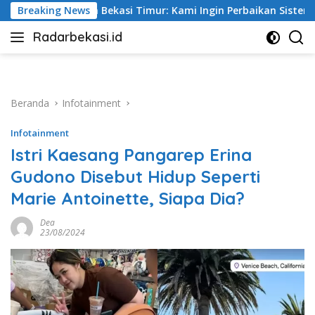
Langsung
ur: Kami Ingin Perbaikan Sistem Keselamatan Lebih Dulu
Breaking News
ke
Radarbekasi.id
konten
Berita
Bekasi
Nomor
Satu
Beranda
Infotainment
Infotainment
Istri Kaesang Pangarep Erina
Gudono Disebut Hidup Seperti
Marie Antoinette, Siapa Dia?
Dea
23/08/2024