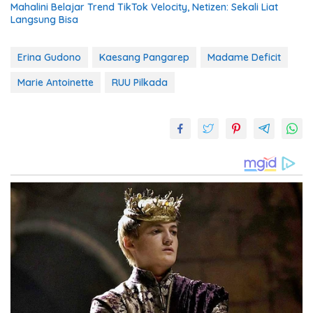
Mahalini Belajar Trend TikTok Velocity, Netizen: Sekali Liat
Langsung Bisa
Erina Gudono
Kaesang Pangarep
Madame Deficit
Marie Antoinette
RUU Pilkada