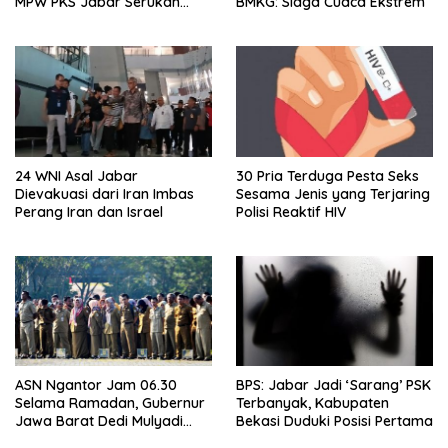
MPW PKS Jabar Serukan
BMKG: Siaga Cuaca Ekstrem
Kawal Perda Anti-LGBTQ
24 WNI Asal Jabar
30 Pria Terduga Pesta Seks
Dievakuasi dari Iran Imbas
Sesama Jenis yang Terjaring
Perang Iran dan Israel
Polisi Reaktif HIV
ASN Ngantor Jam 06.30
BPS: Jabar Jadi ‘Sarang’ PSK
Selama Ramadan, Gubernur
Terbanyak, Kabupaten
Jawa Barat Dedi Mulyadi
Bekasi Duduki Posisi Pertama
Cari Sensasi?