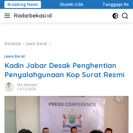
Langsung
leh Cilik
Breaking News
Tanggapi Rencana Tugu Peringatan, Paguyuban
ke
Radarbekasi.id
konten
Berita
Bekasi
Nomor
Satu
Beranda
Jawa Barat
Jawa Barat
Kadin Jabar Desak Penghentian
Penyalahgunaan Kop Surat Resmi
Eko Iskandar
12/12/2024