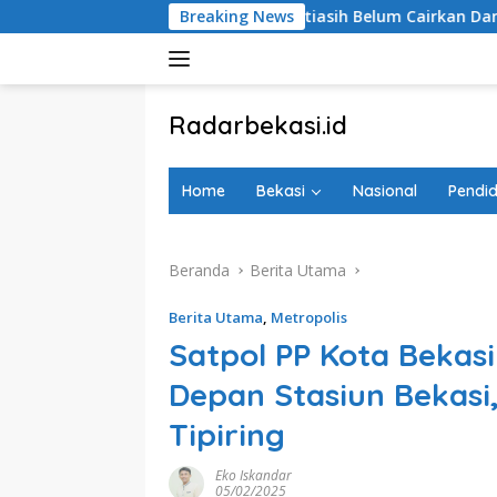
Langsung
i Kecamatan Jatiasih Belum Cairkan Dana RW Bekasi Keren Rp1
Breaking News
ke
konten
tutup
Radarbekasi.id
Berita
Bekasi
Home
Bekasi
Nasional
Pendid
Nomor
Satu
Beranda
Berita Utama
Berita Utama
,
Metropolis
Satpol PP Kota Bekas
Depan Stasiun Bekasi,
Tipiring
Eko Iskandar
05/02/2025