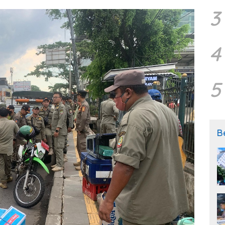
3
4
5
B