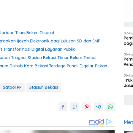
ridor TransBeken Disorot
07/0
Pemk
rapkan Ijazah Elektronik bagi Lulusan SD dan SMP
bagi
 Transformasi Digital Layanan Publik
06/0
usutan Tragedi Stasiun Bekasi Timur Belum Tuntas
Pemk
Pen
knum Dishub Kota Bekasi Terduga Pungli Digelar Pekan
06/0
Truk
Jalu
Satpol PP
Stasiun Bekasi
Met