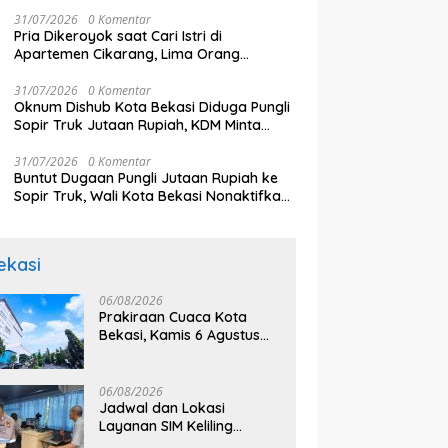
Jepang ‘Merry Berry Love’, Tayang
Perdana Oktober 2026
31/07/2026
0 Komentar
Pria Dikeroyok saat Cari Istri di
Apartemen Cikarang, Lima Orang
Ditangkap
31/07/2026
0 Komentar
Oknum Dishub Kota Bekasi Diduga Pungli
Sopir Truk Jutaan Rupiah, KDM Minta
Pelaku Dipecat
31/07/2026
0 Komentar
Buntut Dugaan Pungli Jutaan Rupiah ke
Sopir Truk, Wali Kota Bekasi Nonaktifkan
Oknum Petugas Dishub
ekasi
06/08/2026
Prakiraan Cuaca Kota
Bekasi, Kamis 6 Agustus
2026, BMKG: Diprediksi
Cerah Terik
06/08/2026
Jadwal dan Lokasi
Layanan SIM Keliling
Bekasi Kamis 6 Agustus