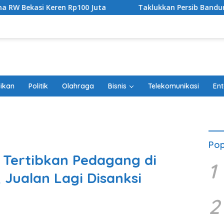
00 Juta
Taklukkan Persib Bandung di Adu Penalti, Perse
ikan
Politik
Olahraga
Bisnis
Telekomunikasi
Ent
Pop
i Tertibkan Pedagang di
1
 Jualan Lagi Disanksi
2