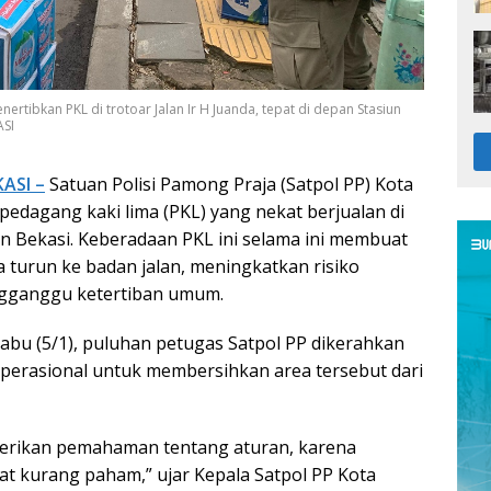
ertibkan PKL di trotoar Jalan Ir H Juanda, tepat di depan Stasiun
ASI
ASI –
Satuan Polisi Pamong Praja (Satpol PP) Kota
pedagang kaki lima (PKL) yang nekat berjualan di
un Bekasi. Keberadaan PKL ini selama ini membuat
a turun ke badan jalan, meningkatkan risiko
gganggu ketertiban umum.
Rabu (5/1), puluhan petugas Satpol PP dikerahkan
perasional untuk membersihkan area tersebut dari
 berikan pemahaman tentang aturan, karena
t kurang paham,” ujar Kepala Satpol PP Kota