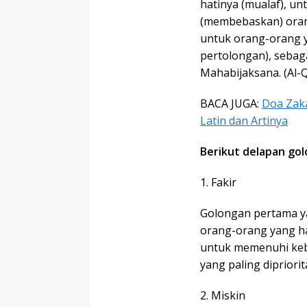
hatinya (mualaf), u
(membebaskan) orang
untuk orang-orang 
pertolongan), sebaga
Mahabijaksana. (Al-Q
BACA JUGA:
Doa Zaka
Latin dan Artinya
Berikut delapan go
1. Fakir
Golongan pertama ya
orang-orang yang ha
untuk memenuhi ke
yang paling diprior
2. Miskin