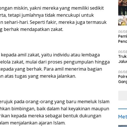
ongan miskin, yakni mereka yang memiliki sedikit
rta, tetapi jumlahnya tidak mencukupi untuk
sehari-hari. Seperti fakir, mereka juga termasuk
g berhak mendapatkan zakat.
06/0
Pemk
Pen
06/0
 kepada amil zakat, yaitu individu atau lembaga
Truk
lola zakat, mulai dari proses pengumpulan hingga
Jalu
kepada yang berhak. Para amil menerima bagian
06/0
an atas tugas yang mereka jalankan.
Polr
Ganj
erujuk pada orang-orang yang baru memeluk Islam
kan bimbingan, baik dalam hal keyakinan maupun
erikan kepada mereka sebagai bentuk dukungan
Met
alam menjalankan ajaran Islam.