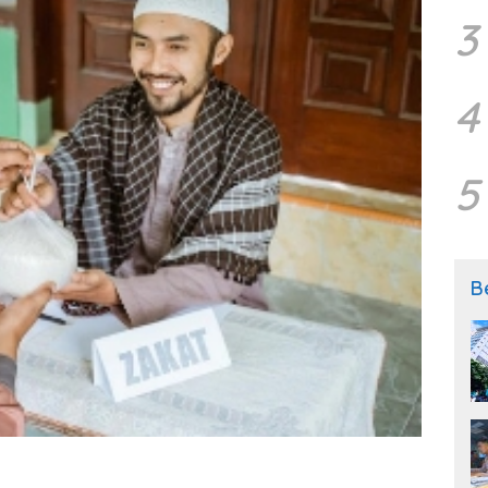
3
4
5
B