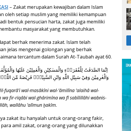
KASI
– Zakat merupakan kewajiban dalam Islam
an oleh setiap muslim yang memiliki kemampuan
njadi bentuk pensucian harta, zakat juga memiliki
k membantu masyarakat yang membutuhkan.
apat berhak menerima zakat. Islam telah
an jelas mengenai golongan yang berhak
aimana tercantum dalam Surah At-Taubah ayat 60.
وَالْغٰرِمِيْنَ وَفِيْ سَبِيْلِ اللّٰهِ وَابْنِ السَّبِيْلِۗ فَرِيْضَةً مِّنَ اللّٰهِۗ وَا
-fuqarâ’i wal-masâkîni wal-‘âmilîna ‘alaihâ wal-
wa fir-riqâbi wal-ghârimîna wa fî sabîlillâhi wabnis-
llâh, wallâhu ‘alîmun ḫakîm.
ya zakat itu hanyalah untuk orang-orang fakir,
 para amil zakat, orang-orang yang dilunakkan