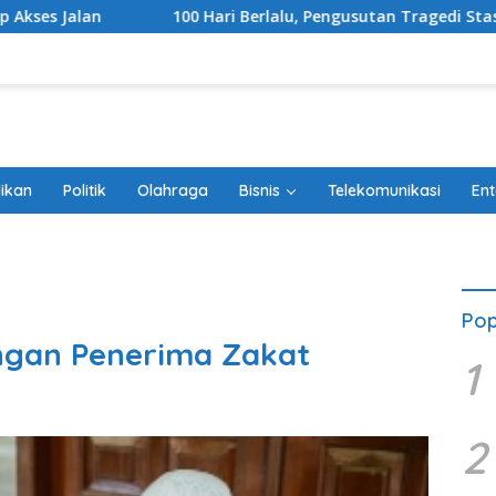
100 Hari Berlalu, Pengusutan Tragedi Stasiun Bekasi Timur Be
ikan
Politik
Olahraga
Bisnis
Telekomunikasi
Ent
Pop
ongan Penerima Zakat
1
2