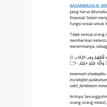
RADARBEKASI.ID, BE
yang harus ditunaik
finansial. Selain me
fungsi sosial untu
Tidak semua orang d
memberikan ketentu
menerimanya, sebag
۞ اِنَّمَا الصَّدَقٰتُ لِلْفُقَرَاۤءِ وَالْمَسٰكِيْنِ وَالْعٰمِلِيْنَ عَلَيْهَا وَالْمُؤَلَّفَةِ قُلُوْبُهُمْ وَفِى الرِّقَابِ
للّٰهُ عَلِيْمٌ حَكِيْمٌ ۝٦٠
Innamash-shadaqâtu lil
mu’allafati qulûbuhum 
sabîl, farîdlatam mina
Artinya: Sesungguhn
orang-orang miskin,