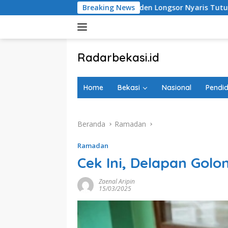
Langsung
Tebing di Jatiraden Longsor Nyaris Tutup Akses Jalan
Breaking News
ke
konten
tutup
Radarbekasi.id
Berita
Bekasi
Home
Bekasi
Nasional
Pendid
Nomor
Satu
Beranda
Ramadan
Ramadan
Cek Ini, Delapan Gol
Zaenal Aripin
15/03/2025