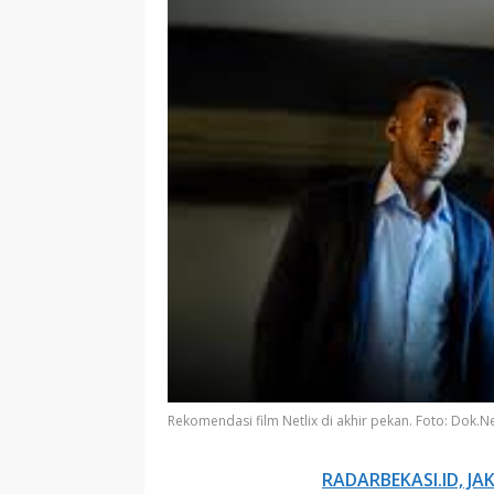
Rekomendasi film Netlix di akhir pekan. Foto: Dok.Ne
RADARBEKASI.ID, JA