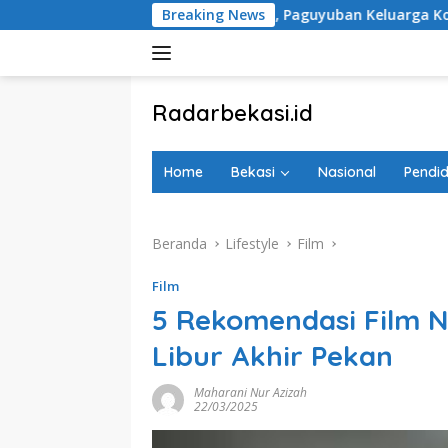
Langsung
a Tugu Peringatan, Paguyuban Keluarga Korban Kereta Bekasi 
Breaking News
ke
konten
tutup
Radarbekasi.id
Berita
Bekasi
Home
Bekasi
Nasional
Pendid
Nomor
Satu
Beranda
Lifestyle
Film
Film
5 Rekomendasi Film N
Libur Akhir Pekan
Maharani Nur Azizah
22/03/2025