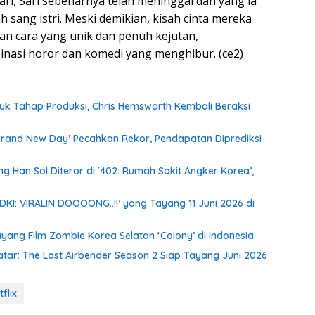
ri, Sari sebenarnya telah meninggal dan yang ia
 sang istri. Meski demikian, kisah cinta mereka
gan cara yang unik dan penuh kejutan,
nasi horor dan komedi yang menghibur. (ce2)
suk Tahap Produksi, Chris Hemsworth Kembali Beraksi
 Brand New Day’ Pecahkan Rekor, Pendapatan Diprediksi
ng Han Sol Diteror di ‘402: Rumah Sakit Angker Korea’,
DKI: VIRALIN DOOOONG..!!’ yang Tayang 11 Juni 2026 di
yang Film Zombie Korea Selatan ‘Colony’ di Indonesia
vatar: The Last Airbender Season 2 Siap Tayang Juni 2026
flix