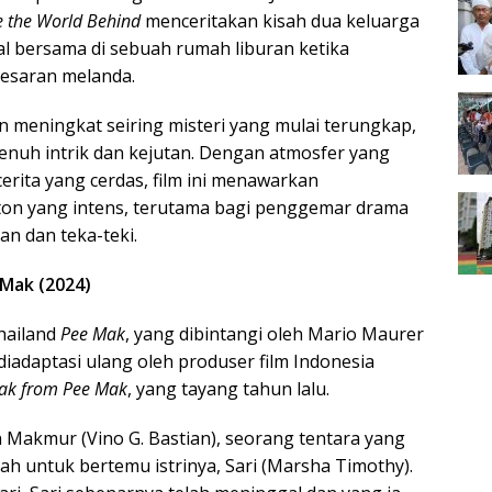
e the World Behind
menceritakan kisah dua keluarga
al bersama di sebuah rumah liburan ketika
esaran melanda.
 meningkat seiring misteri yang mulai terungkap,
penuh intrik dan kejutan. Dengan atmosfer yang
erita yang cerdas, film ini menawarkan
n yang intens, terutama bagi penggemar drama
an dan teka-teki.
Mak (2024)
hailand
Pee Mak
, yang dibintangi oleh Mario Maurer
iadaptasi ulang oleh produser film Indonesia
ak from Pee Mak
, yang tayang tahun lalu.
n Makmur (Vino G. Bastian), seorang tentara yang
ah untuk bertemu istrinya, Sari (Marsha Timothy).