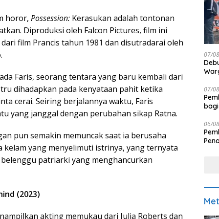
lm horor,
Possession:
Kerasukan
adalah tontonan
tkan. Diproduksi oleh Falcon Pictures, film ini
ari film Prancis tahun 1981 dan disutradarai oleh
o.
07/0
Debu
Warg
da Faris, seorang tentara yang baru kembali dari
tru dihadapkan pada kenyataan pahit ketika
07/0
Pemk
nta cerai. Seiring berjalannya waktu, Faris
bagi
tu yang janggal dengan perubahan sikap Ratna.
06/0
Pemk
ngan pun semakin memuncak saat ia berusaha
Pen
kelam yang menyelimuti istrinya, yang ternyata
 belenggu patriarki yang menghancurkan
ind (2023)
Met
enampilkan akting memukau dari Julia Roberts dan