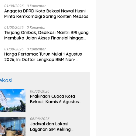
01/08/2026
0 Komentar
Anggota DPRD Kota Bekasi Nawal Husni
Minta Kemkomdigi Saring Konten Medsos
01/08/2026
0 Komentar
Terjang Ombak, Dedikasi Mantri BRI yang
Membuka Jalan Akses Finansial hingga
Perbaiki Nasib Nelayan di Pulau Seram
01/08/2026
0 Komentar
Harga Pertamax Turun Mulai 1 Agustus
2026, Ini Daftar Lengkap BBM Non-
Subsidi Pertamina Terbaru
ekasi
06/08/2026
Prakiraan Cuaca Kota
Bekasi, Kamis 6 Agustus
2026, BMKG: Diprediksi
Cerah Terik
06/08/2026
Jadwal dan Lokasi
Layanan SIM Keliling
Bekasi Kamis 6 Agustus