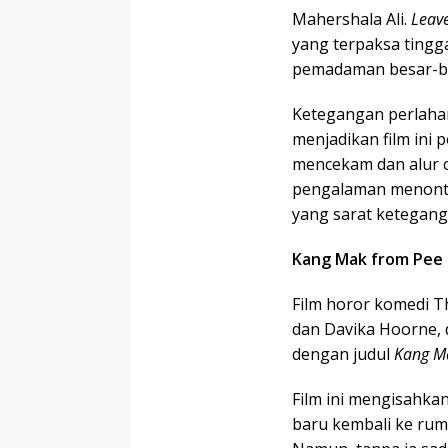
Mahershala Ali.
Leav
yang terpaksa tingg
pemadaman besar-b
Ketegangan perlahan
menjadikan film ini 
mencekam dan alur c
pengalaman menonto
yang sarat ketegang
Kang Mak from Pee 
Film horor komedi T
dan Davika Hoorne, d
dengan judul
Kang M
Film ini mengisahka
baru kembali ke rum