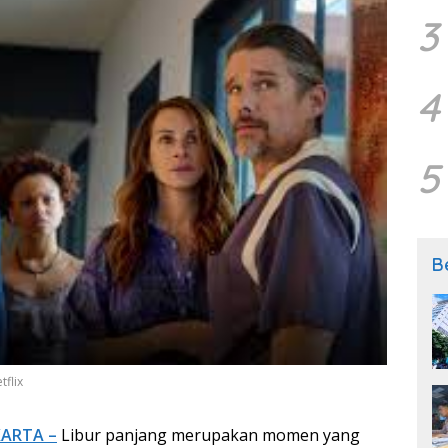
3
4
5
B
tflix
KARTA –
Libur panjang merupakan momen yang