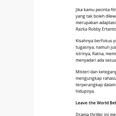
Jika kamu pecinta fi
yang tak boleh dilewa
merupakan adaptasi d
Razka Robby Ertant
Kisahnya berfokus pa
tugasnya, namun jus
istrinya, Ratna, memi
menyadari ada sesua
Misteri dan ketega
mengungkap rahasia 
terperangkap dalam
hidupnya.
Leave the World Beh
Drama thriller ini m