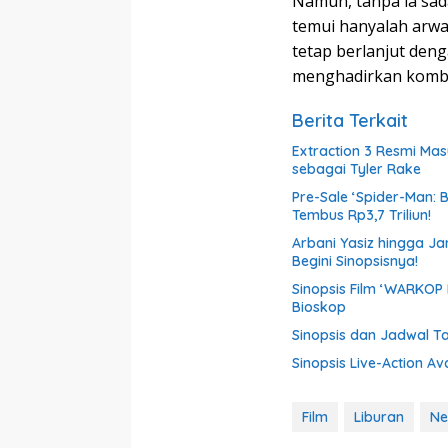
Namun, tanpa ia sada
temui hanyalah arwah
tetap berlanjut den
menghadirkan kombi
Berita Terkait
Extraction 3 Resmi Ma
sebagai Tyler Rake
Pre-Sale ‘Spider-Man:
Tembus Rp3,7 Triliun!
Arbani Yasiz hingga Ja
Begini Sinopsisnya!
Sinopsis Film ‘WARKOP 
Bioskop
Sinopsis dan Jadwal Ta
Sinopsis Live-Action A
Film
Liburan
Net