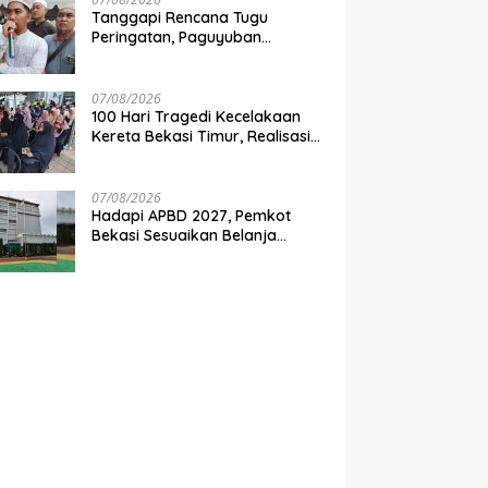
Tanggapi Rencana Tugu
Peringatan, Paguyuban
Keluarga Korban Kereta
Bekasi Timur: Kami Ingin
Perbaikan Sistem Keselamatan
07/08/2026
Lebih Dulu
100 Hari Tragedi Kecelakaan
Kereta Bekasi Timur, Realisasi
Santunan Gubernur Jabar
Belum Merata
07/08/2026
Hadapi APBD 2027, Pemkot
Bekasi Sesuaikan Belanja
Perangkat Daerah