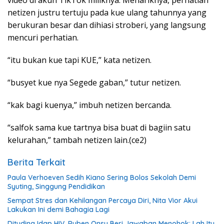
netizen justru tertuju pada kue ulang tahunnya yang
berukuran besar dan dihiasi stroberi, yang langsung
mencuri perhatian.
“
itu bukan kue tapi KUE,” kata netizen.
“busyet kue nya Segede gaban,” tutur netizen.
“kak bagi kuenya,” imbuh netizen bercanda.
“salfok sama kue tartnya bisa buat di bagiin satu
kelurahan,” tambah netizen lain.(ce2)
Berita Terkait
Paula Verhoeven Sedih Kiano Sering Bolos Sekolah Demi
Syuting, Singgung Pendidikan
Sempat Stres dan Kehilangan Percaya Diri, Nita Vior Akui
Lakukan Ini demi Bahagia Lagi
Dituding Idap HIV, Ruben Onsu Beri Jawaban Menohok: Lah Itu