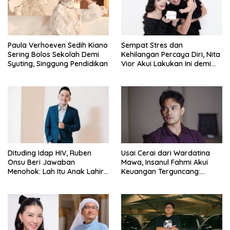
Paula Verhoeven Sedih Kiano
Sempat Stres dan
Sering Bolos Sekolah Demi
Kehilangan Percaya Diri, Nita
Syuting, Singgung Pendidikan
Vior Akui Lakukan Ini demi
Bahagia Lagi
Dituding Idap HIV, Ruben
Usai Cerai dari Wardatina
Onsu Beri Jawaban
Mawa, Insanul Fahmi Akui
Menohok: Lah Itu Anak Lahir
Keuangan Terguncang:
dari Mana?
Ngaruh ke Ekonomi Juga