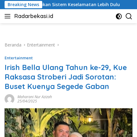
Langsung
istem Keselamatan Lebih Dulu
Breaking News
Debu Tegal Danas Cikar
ke
Radarbekasi.id
konten
Berita
Bekasi
Nomor
Satu
Beranda
Entertainment
Entertainment
Irish Bella Ulang Tahun ke-29, Kue
Raksasa Stroberi Jadi Sorotan:
Buset Kuenya Segede Gaban
Maharani Nur Azizah
25/04/2025