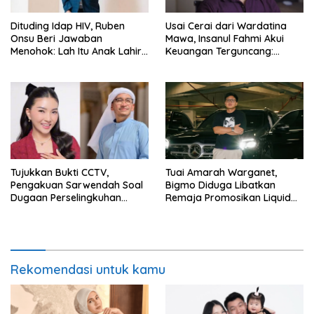
Dituding Idap HIV, Ruben
Usai Cerai dari Wardatina
Onsu Beri Jawaban
Mawa, Insanul Fahmi Akui
Menohok: Lah Itu Anak Lahir
Keuangan Terguncang:
dari Mana?
Ngaruh ke Ekonomi Juga
Tujukkan Bukti CCTV,
Tuai Amarah Warganet,
Pengakuan Sarwendah Soal
Bigmo Diduga Libatkan
Dugaan Perselingkuhan
Remaja Promosikan Liquid
Ruben Onsu Jadi Sorotan
Vape
Rekomendasi untuk kamu