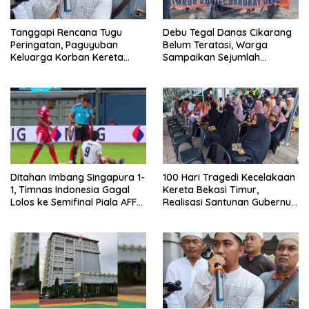
Tanggapi Rencana Tugu
Debu Tegal Danas Cikarang
Peringatan, Paguyuban
Belum Teratasi, Warga
Keluarga Korban Kereta
Sampaikan Sejumlah
Bekasi Timur: Kami Ingin
Tuntutan
Perbaikan Sistem
Keselamatan Lebih Dulu
Ditahan Imbang Singapura 1-
100 Hari Tragedi Kecelakaan
1, Timnas Indonesia Gagal
Kereta Bekasi Timur,
Lolos ke Semifinal Piala AFF
Realisasi Santunan Gubernur
2026
Jabar Belum Merata