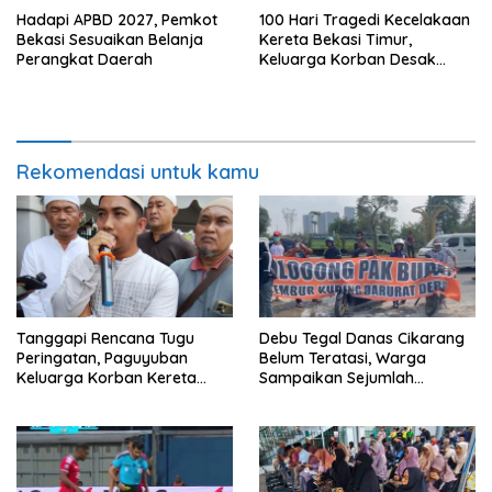
Hadapi APBD 2027, Pemkot
100 Hari Tragedi Kecelakaan
Bekasi Sesuaikan Belanja
Kereta Bekasi Timur,
Perangkat Daerah
Keluarga Korban Desak
Keadilan dan Transparansi
Hasil Investigasi
Rekomendasi untuk kamu
Tanggapi Rencana Tugu
Debu Tegal Danas Cikarang
Peringatan, Paguyuban
Belum Teratasi, Warga
Keluarga Korban Kereta
Sampaikan Sejumlah
Bekasi Timur: Kami Ingin
Tuntutan
Perbaikan Sistem
Keselamatan Lebih Dulu