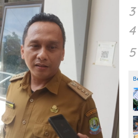
3
4
5
B