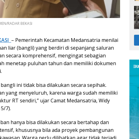
MEN/RADAR BEKASI
KASI
– Pemerintah Kecamatan Medansatria menilai
 liar (bangli) yang berdiri di sepanjang saluran
ukan secara komprehensif, mengingat sebagian
ah menetap puluhan tahun dan memiliki dokumen
.
angli ini tidak bisa dilakukan secara sepihak.
an yang menyeluruh, karena warga sudah memiliki
ktur RT sendiri,” ujar Camat Medansatria, Widy
5/7).
ban hanya bisa dilakukan secara bertahap dan
intensif, khususnya bila ada proyek pembangunan
kawasan. Warga perlu dilibatkan agar tidak terjadi