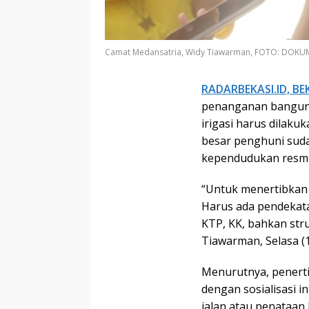
Camat Medansatria, Widy Tiawarman, FOTO: DOKU
RADARBEKASI.ID, BE
penanganan bangunan
irigasi harus dilak
besar penghuni sud
kependudukan resmi
“Untuk menertibkan b
Harus ada pendekat
KTP, KK, bahkan stru
Tiawarman, Selasa (1
Menurutnya, penerti
dengan sosialisasi 
jalan atau penataan 