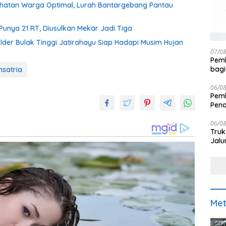
ehatan Warga Optimal, Lurah Bantargebang Pantau
Punya 21 RT, Diusulkan Mekar Jadi Tiga
der Bulak Tinggi Jatirahayu Siap Hadapi Musim Hujan
07/0
Pemk
bagi
satria
06/0
Pemk
Pen
06/0
Truk
Jalu
Met