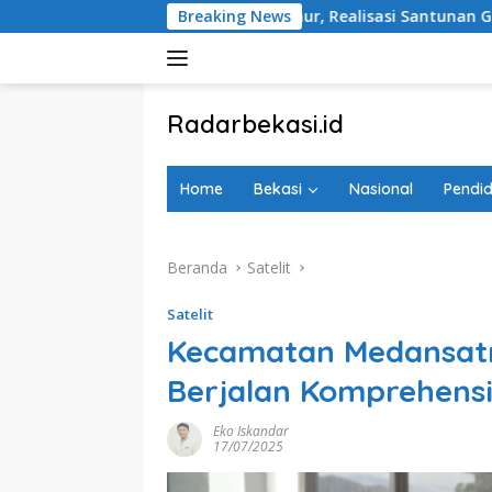
Langsung
ekasi Timur, Realisasi Santunan Gubernur Jabar Belum Merata
Breaking News
ke
konten
tutup
Radarbekasi.id
Berita
Bekasi
Home
Bekasi
Nasional
Pendid
Nomor
Satu
Beranda
Satelit
Satelit
Kecamatan Medansatr
Berjalan Komprehensi
Eko Iskandar
17/07/2025