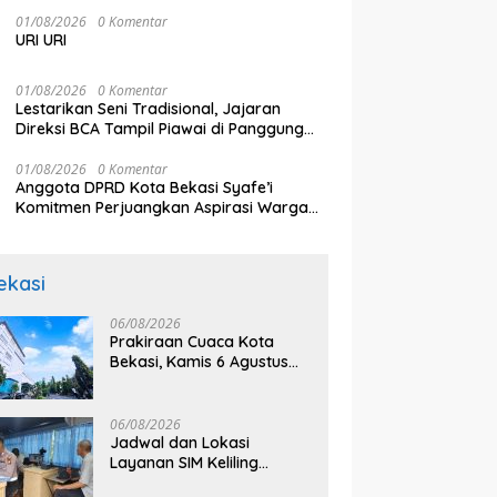
sebagai Penggerak Ekonomi Kerakyatan
melalui Pembiayaan Perumahan
01/08/2026
0 Komentar
URI URI
01/08/2026
0 Komentar
Lestarikan Seni Tradisional, Jajaran
Direksi BCA Tampil Piawai di Panggung
Ketoprak Financial 2026
01/08/2026
0 Komentar
Anggota DPRD Kota Bekasi Syafe’i
Komitmen Perjuangkan Aspirasi Warga
Secara Bertahap
ekasi
06/08/2026
Prakiraan Cuaca Kota
Bekasi, Kamis 6 Agustus
2026, BMKG: Diprediksi
Cerah Terik
06/08/2026
Jadwal dan Lokasi
Layanan SIM Keliling
Bekasi Kamis 6 Agustus