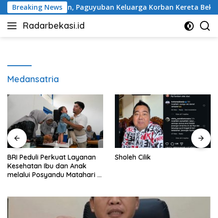
Langsung
 Peringatan, Paguyuban Keluarga Korban Kereta Bekasi Timur:
Breaking News
ke
Radarbekasi.id
konten
Berita
Bekasi
Nomor
Satu
Medansatria
BRI Peduli Perkuat Layanan
Sholeh Cilik
Kesehatan Ibu dan Anak
melalui Posyandu Matahari di
Desa Brilian Hargobinangun
Sleman