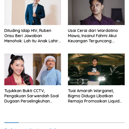
Dituding Idap HIV, Ruben
Usai Cerai dari Wardatina
Onsu Beri Jawaban
Mawa, Insanul Fahmi Akui
Menohok: Lah Itu Anak Lahir
Keuangan Terguncang:
dari Mana?
Ngaruh ke Ekonomi Juga
Tujukkan Bukti CCTV,
Tuai Amarah Warganet,
Pengakuan Sarwendah Soal
Bigmo Diduga Libatkan
Dugaan Perselingkuhan
Remaja Promosikan Liquid
Ruben Onsu Jadi Sorotan
Vape