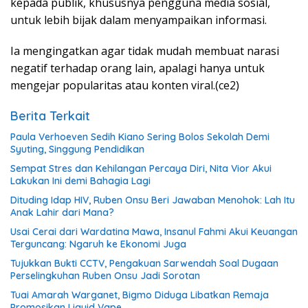
kepada publik, khususnya pengguna media sosial,
untuk lebih bijak dalam menyampaikan informasi.
Ia mengingatkan agar tidak mudah membuat narasi
negatif terhadap orang lain, apalagi hanya untuk
mengejar popularitas atau konten viral.(ce2)
Berita Terkait
Paula Verhoeven Sedih Kiano Sering Bolos Sekolah Demi
Syuting, Singgung Pendidikan
Sempat Stres dan Kehilangan Percaya Diri, Nita Vior Akui
Lakukan Ini demi Bahagia Lagi
Dituding Idap HIV, Ruben Onsu Beri Jawaban Menohok: Lah Itu
Anak Lahir dari Mana?
Usai Cerai dari Wardatina Mawa, Insanul Fahmi Akui Keuangan
Terguncang: Ngaruh ke Ekonomi Juga
Tujukkan Bukti CCTV, Pengakuan Sarwendah Soal Dugaan
Perselingkuhan Ruben Onsu Jadi Sorotan
Tuai Amarah Warganet, Bigmo Diduga Libatkan Remaja
Promosikan Liquid Vape