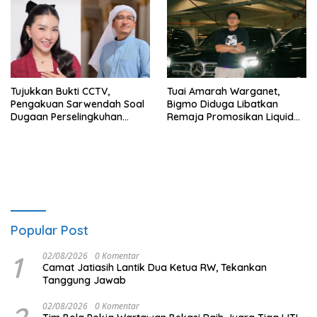
Tujukkan Bukti CCTV,
Tuai Amarah Warganet,
Pengakuan Sarwendah Soal
Bigmo Diduga Libatkan
Dugaan Perselingkuhan
Remaja Promosikan Liquid
Ruben Onsu Jadi Sorotan
Vape
Popular Post
1
02/08/2026
0 Komentar
Camat Jatiasih Lantik Dua Ketua RW, Tekankan
Tanggung Jawab
02/08/2026
0 Komentar