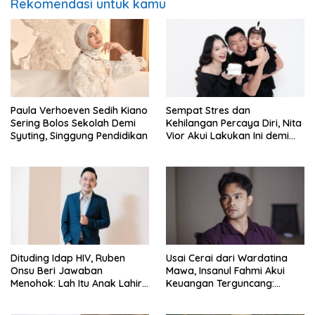
Rekomendasi untuk kamu
Paula Verhoeven Sedih Kiano
Sempat Stres dan
Sering Bolos Sekolah Demi
Kehilangan Percaya Diri, Nita
Syuting, Singgung Pendidikan
Vior Akui Lakukan Ini demi
Bahagia Lagi
Dituding Idap HIV, Ruben
Usai Cerai dari Wardatina
Onsu Beri Jawaban
Mawa, Insanul Fahmi Akui
Menohok: Lah Itu Anak Lahir
Keuangan Terguncang:
dari Mana?
Ngaruh ke Ekonomi Juga