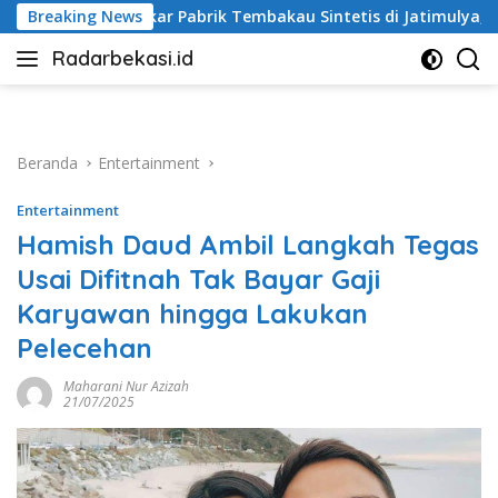
Langsung
r Pabrik Tembakau Sintetis di Jatimulya, Dua Orang Ditangkap
Breaking News
ke
Radarbekasi.id
konten
Berita
Bekasi
Nomor
Satu
Beranda
Entertainment
Entertainment
Hamish Daud Ambil Langkah Tegas
Usai Difitnah Tak Bayar Gaji
Karyawan hingga Lakukan
Pelecehan
Maharani Nur Azizah
21/07/2025