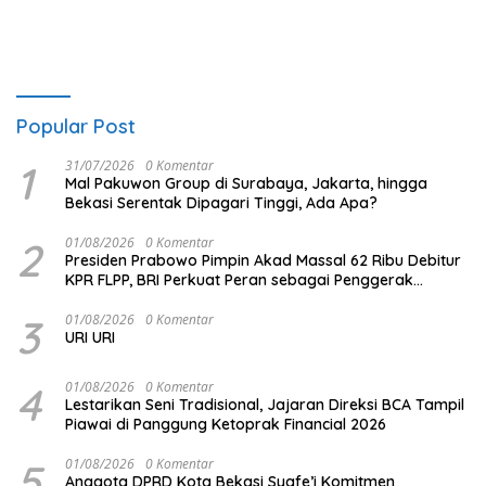
Popular Post
1
31/07/2026
0 Komentar
Mal Pakuwon Group di Surabaya, Jakarta, hingga
Bekasi Serentak Dipagari Tinggi, Ada Apa?
2
01/08/2026
0 Komentar
Presiden Prabowo Pimpin Akad Massal 62 Ribu Debitur
KPR FLPP, BRI Perkuat Peran sebagai Penggerak
Ekonomi Kerakyatan melalui Pembiayaan Perumahan
3
01/08/2026
0 Komentar
URI URI
4
01/08/2026
0 Komentar
Lestarikan Seni Tradisional, Jajaran Direksi BCA Tampil
Piawai di Panggung Ketoprak Financial 2026
5
01/08/2026
0 Komentar
Anggota DPRD Kota Bekasi Syafe’i Komitmen