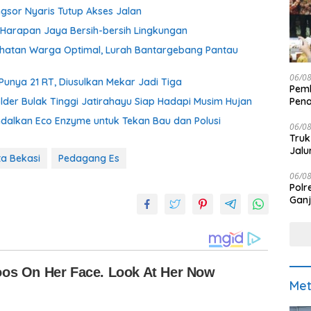
ngsor Nyaris Tutup Akses Jalan
Harapan Jaya Bersih-bersih Lingkungan
ehatan Warga Optimal, Lurah Bantargebang Pantau
06/0
Punya 21 RT, Diusulkan Mekar Jadi Tiga
Pemk
der Bulak Tinggi Jatirahayu Siap Hadapi Musim Hujan
Pen
dalkan Eco Enzyme untuk Tekan Bau dan Polusi
06/0
Truk
Jalu
a Bekasi
Pedagang Es
06/0
Polr
Ganj
Met