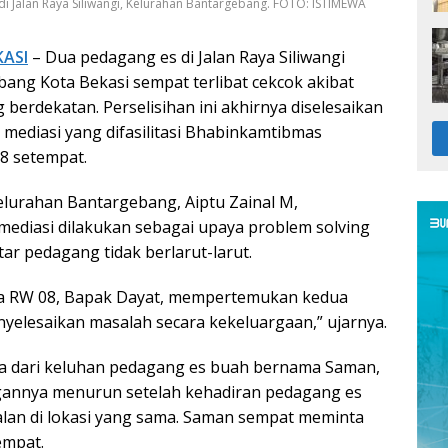
 di Jalan Raya Siliwangi, Kelurahan Bantargebang. FOTO: ISTIMEWA
KASI
– Dua pedagang es di Jalan Raya Siliwangi
ang Kota Bekasi sempat terlibat cekcok akibat
g berdekatan. Perselisihan ini akhirnya diselesaikan
 mediasi yang difasilitasi Bhabinkamtibmas
8 setempat.
lurahan Bantargebang, Aiptu Zainal M,
ediasi dilakukan sebagai upaya problem solving
tar pedagang tidak berlarut-larut.
a RW 08, Bapak Dayat, mempertemukan kedua
elesaikan masalah secara kekeluargaan,” ujarnya.
a dari keluhan pedagang es buah bernama Saman,
annya menurun setelah kehadiran pedagang es
ualan di lokasi yang sama. Saman sempat meminta
empat.