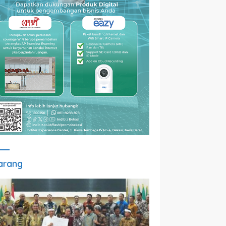
arang