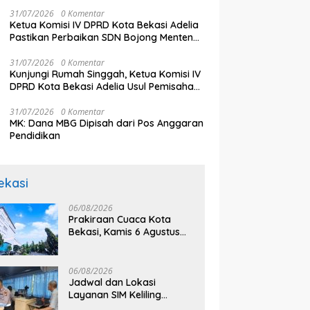
Pengawasan Wajib Pajak
31/07/2026
0 Komentar
Ketua Komisi IV DPRD Kota Bekasi Adelia
Pastikan Perbaikan SDN Bojong Menteng
III Segera Dilakukan
31/07/2026
0 Komentar
Kunjungi Rumah Singgah, Ketua Komisi IV
DPRD Kota Bekasi Adelia Usul Pemisahan
Penghuni Anak dan Dewasa
31/07/2026
0 Komentar
MK: Dana MBG Dipisah dari Pos Anggaran
Pendidikan
ekasi
06/08/2026
Prakiraan Cuaca Kota
Bekasi, Kamis 6 Agustus
2026, BMKG: Diprediksi
Cerah Terik
06/08/2026
Jadwal dan Lokasi
Layanan SIM Keliling
Bekasi Kamis 6 Agustus