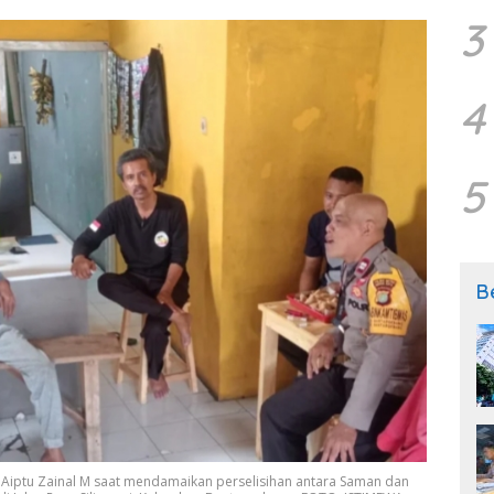
3
4
5
B
Aiptu Zainal M saat mendamaikan perselisihan antara Saman dan