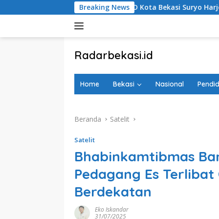
Langsung
Anggota DPRD Kota Bekasi Suryo Harjo Nilai Regulasi Perilaku S
Breaking News
ke
konten
tutup
Radarbekasi.id
Berita
Bekasi
Home
Bekasi
Nasional
Pendid
Nomor
Satu
Beranda
Satelit
Satelit
Bhabinkamtibmas Ban
Pedagang Es Terlibat
Berdekatan
Eko Iskandar
31/07/2025