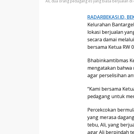
Ali, dua orang pedagang es yang biasa berjualan di
RADARBEKASI.ID, BE
Kelurahan Bantargeb
lokasi berjualan yan
secara damai melalui
bersama Ketua RW 0
Bhabinkamtibmas Ke
mengatakan bahwa m
agar perselisihan an
“Kami bersama Ketu
pedagang untuk meny
Percekcokan bermul
yang merasa dagang
tebu, Ali, yang berj
agar Ali berpindah t