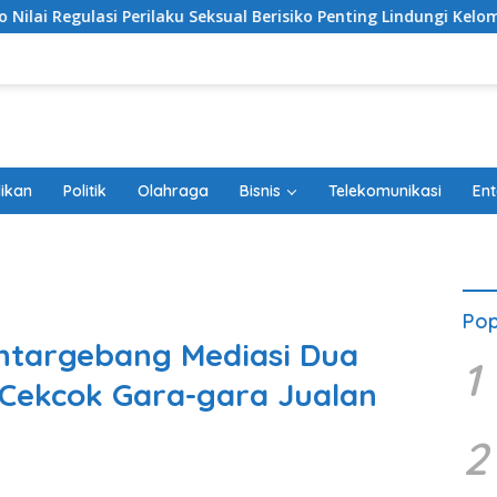
eksual Berisiko Penting Lindungi Kelompok Rentan
Samb
ikan
Politik
Olahraga
Bisnis
Telekomunikasi
Ent
Pop
targebang Mediasi Dua
1
 Cekcok Gara-gara Jualan
2