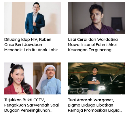
Dituding Idap HIV, Ruben
Usai Cerai dari Wardatina
Onsu Beri Jawaban
Mawa, Insanul Fahmi Akui
Menohok: Lah Itu Anak Lahir
Keuangan Terguncang:
dari Mana?
Ngaruh ke Ekonomi Juga
Tujukkan Bukti CCTV,
Tuai Amarah Warganet,
Pengakuan Sarwendah Soal
Bigmo Diduga Libatkan
Dugaan Perselingkuhan
Remaja Promosikan Liquid
Ruben Onsu Jadi Sorotan
Vape