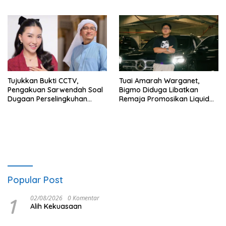
dari Mana?
Ngaruh ke Ekonomi Juga
Tujukkan Bukti CCTV,
Tuai Amarah Warganet,
Pengakuan Sarwendah Soal
Bigmo Diduga Libatkan
Dugaan Perselingkuhan
Remaja Promosikan Liquid
Ruben Onsu Jadi Sorotan
Vape
Popular Post
1
02/08/2026
0 Komentar
Alih Kekuasaan