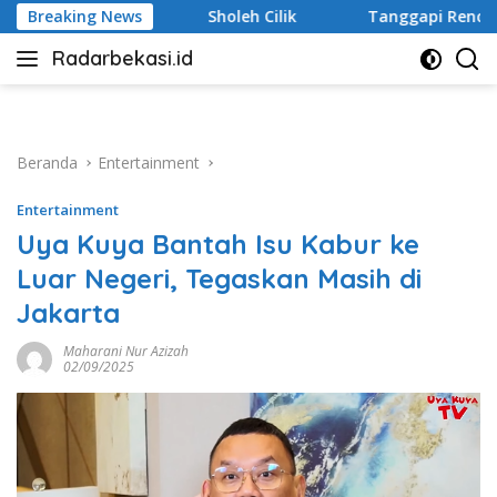
Langsung
leh Cilik
Breaking News
Tanggapi Rencana Tugu Peringatan, Paguyuban
ke
Radarbekasi.id
konten
Berita
Bekasi
Nomor
Satu
Beranda
Entertainment
Entertainment
Uya Kuya Bantah Isu Kabur ke
Luar Negeri, Tegaskan Masih di
Jakarta
Maharani Nur Azizah
02/09/2025