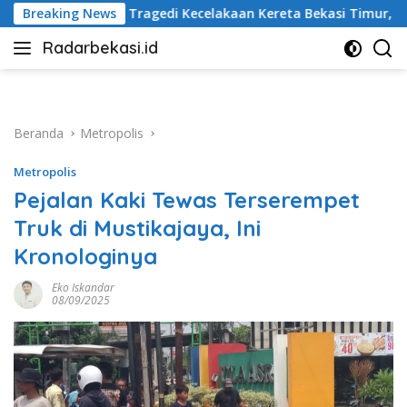
Langsung
 Kecelakaan Kereta Bekasi Timur, Keluarga Korban Gelar Doa B
Breaking News
ke
Radarbekasi.id
konten
Berita
Bekasi
Nomor
Satu
Beranda
Metropolis
Metropolis
Pejalan Kaki Tewas Terserempet
Truk di Mustikajaya, Ini
Kronologinya
Eko Iskandar
08/09/2025