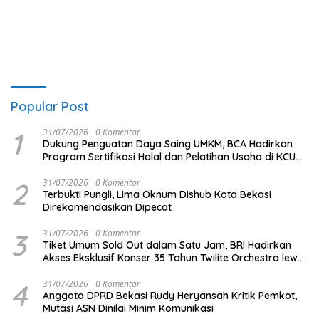
Popular Post
1
31/07/2026
0 Komentar
Dukung Penguatan Daya Saing UMKM, BCA Hadirkan
Program Sertifikasi Halal dan Pelatihan Usaha di KCU
Tanjung Priok
2
31/07/2026
0 Komentar
Terbukti Pungli, Lima Oknum Dishub Kota Bekasi
Direkomendasikan Dipecat
3
31/07/2026
0 Komentar
Tiket Umum Sold Out dalam Satu Jam, BRI Hadirkan
Akses Eksklusif Konser 35 Tahun Twilite Orchestra lewat
BRImo
4
31/07/2026
0 Komentar
Anggota DPRD Bekasi Rudy Heryansah Kritik Pemkot,
Mutasi ASN Dinilai Minim Komunikasi