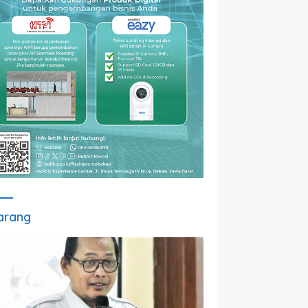
arang