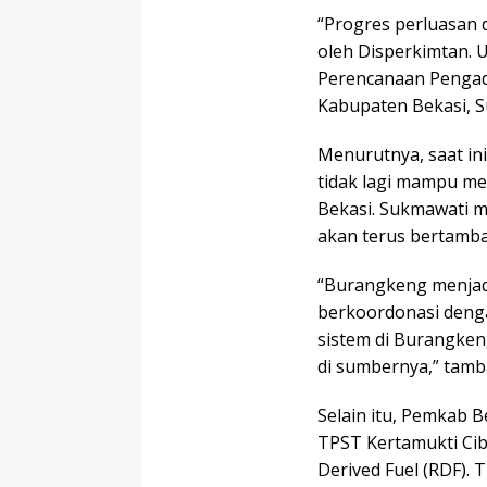
“Progres perluasan 
oleh Disperkimtan. 
Perencanaan Pengad
Kabupaten Bekasi, Su
Menurutnya, saat in
tidak lagi mampu m
Bekasi. Sukmawati 
akan terus bertamba
“Burangkeng menjadi
berkoordonasi deng
sistem di Burangke
di sumbernya,” tamb
Selain itu, Pemkab 
TPST Kertamukti Ci
Derived Fuel (RDF). 