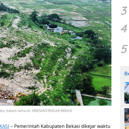
3
4
5
B
tu, belum lama ini. ARIESANT/RADAR BEKASI
KASI
– Pemerintah Kabupaten Bekasi dikejar waktu