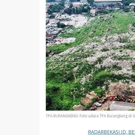
TPA BURANGKENG: Foto udara TPA Burangkeng di Se
RADARBEKASI.ID, BE