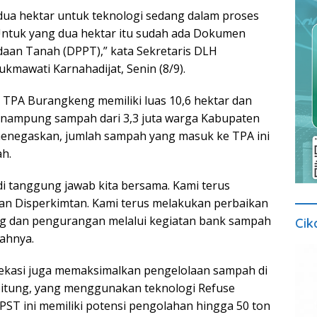
dua hektar untuk teknologi sedang dalam proses
Untuk yang dua hektar itu sudah ada Dokumen
aan Tanah (DPPT),” kata Sekretaris DLH
kmawati Karnahadijat, Senin (8/9).
i TPA Burangkeng memiliki luas 10,6 hektar dan
enampung sampah dari 3,3 juta warga Kabupaten
menegaskan, jumlah sampah yang masuk ke TPA ini
h.
 tanggung jawab kita bersama. Kami terus
an Disperkimtan. Kami terus melakukan perbaikan
ng dan pengurangan melalui kegiatan bank sampah
Cik
ahnya.
Bekasi juga memaksimalkan pengelolaan sampah di
bitung, yang menggunakan teknologi Refuse
TPST ini memiliki potensi pengolahan hingga 50 ton