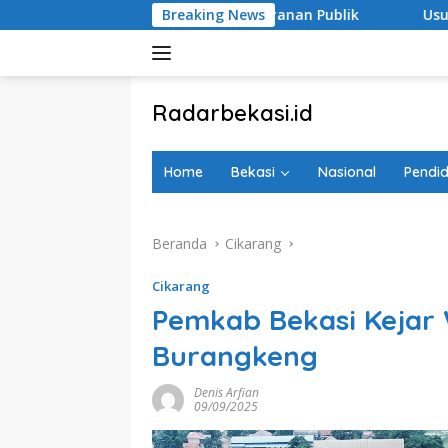
Langsung
ormasi Digital Layanan Publik
Breaking News
Usung Misi ”Rapih” Abu
ke
konten
tutup
Radarbekasi.id
Berita
Bekasi
Home
Bekasi
Nasional
Pendid
Nomor
Satu
Beranda
Cikarang
Cikarang
Pemkab Bekasi Kejar 
Burangkeng
Denis Arfian
09/09/2025