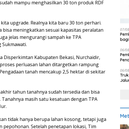
ni sudah mampu menghasilkan 30 ton produk RDF
 kita upgrade. Realnya kita baru 30 ton perhari.
bisa meningkatkan sesuai kapasitas peralatan
07/0
Pemk
 juga jelas mengurangi sampah ke TPA
bagi
g Sukmawati.
06/0
Pemk
la Disperkimtan Kabupaten Bekasi, Nurchaidir,
Pen
roses perluasan lahan ditargetkan rampung
06/0
 Pengadaan tanah mencakup 2,5 hektar di sekitar
Truk
Jalu
akhir tahun tanahnya sudah tersedia dan bisa
. Tanahnya masih satu kesatuan dengan TPA
ur.
Met
an tidak hanya berupa lahan kosong, tetapi juga
 pepohonan. Setelah penetapan lokasi, Tim