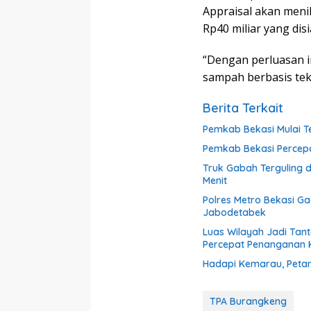
Appraisal akan meni
Rp40 miliar yang di
“Dengan perluasan 
sampah berbasis tekn
Berita Terkait
Pemkab Bekasi Mulai Te
Pemkab Bekasi Percepat
Truk Gabah Terguling 
Menit
Polres Metro Bekasi G
Jabodetabek
Luas Wilayah Jadi Tan
Percepat Penanganan
Hadapi Kemarau, Petan
TPA Burangkeng