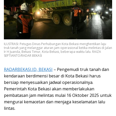
ILUSTRASI: Petugas Dinas Perhubungan Kota Bekasi menghentikan laju
truk tanah yang melanggar aturan jam operasional ketika melintas di Jalan
Ir H Juanda, Bekasi Timur, Kota Bekasi, beberapa waktu lalu. RAIZA
SEPTIANTO/RADAR BEKASI
RADARBEKASI.ID, BEKASI
– Pengemudi truk tanah dan
kendaraan berdimensi besar di Kota Bekasi harus
bersiap menyesuaikan jadwal operasionalnya.
Pemerintah Kota Bekasi akan memberlakukan
pembatasan jam melintas mulai 16 Oktober 2025 untuk
mengurai kemacetan dan menjaga keselamatan lalu
lintas.