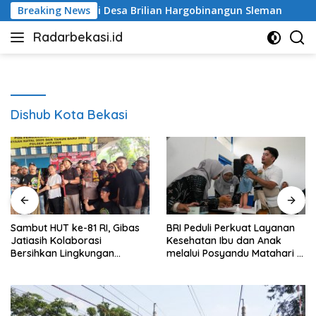
Langsung
Matahari di Desa Brilian Hargobinangun Sleman
Breaking News
Sholeh 
ke
Radarbekasi.id
konten
Berita
Bekasi
Nomor
Satu
Dishub Kota Bekasi
as
BRI Peduli Perkuat Layanan
Sholeh Cilik
Kesehatan Ibu dan Anak
melalui Posyandu Matahari di
Desa Brilian Hargobinangun
Sleman