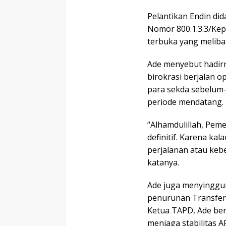
Pelantikan Endin di
Nomor 800.1.3.3/Kep
terbuka yang meliba
Ade menyebut hadirn
birokrasi berjalan o
para sekda sebelum-
periode mendatang.
“Alhamdulillah, Pem
definitif. Karena kal
perjalanan atau keb
katanya.
Ade juga menyinggu
penurunan Transfer 
Ketua TAPD, Ade b
menjaga stabilitas A