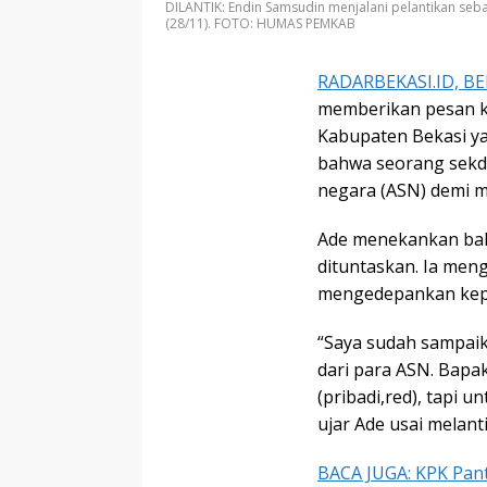
DILANTIK: Endin Samsudin menjalani pelantikan seb
(28/11). FOTO: HUMAS PEMKAB
RADARBEKASI.ID, BE
memberikan pesan k
Kabupaten Bekasi ya
bahwa seorang sekd
negara (ASN) demi m
Ade menekankan bah
dituntaskan. Ia men
mengedepankan kep
“Saya sudah sampaik
dari para ASN. Bapa
(pribadi,red), tapi 
ujar Ade usai melant
BACA JUGA: KPK Pan