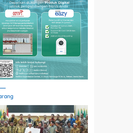
arang