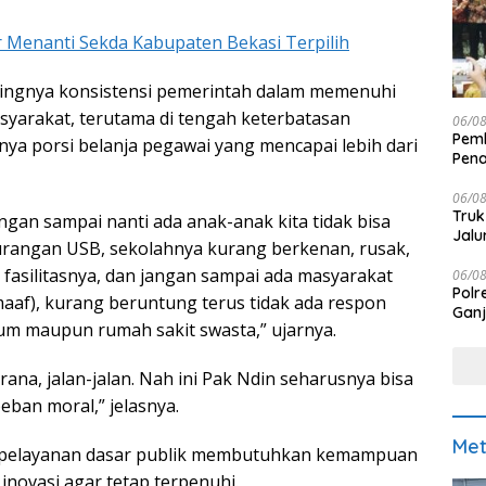
 Menanti Sekda Kabupaten Bekasi Terpilih
ingnya konsistensi pemerintah dalam memenuhi
yarakat, terutama di tengah keterbatasan
06/0
Pemk
nya porsi belanja pegawai yang mencapai lebih dari
Pen
06/0
Truk
ngan sampai nanti ada anak-anak kita tidak bisa
Jalu
urangan USB, sekolahnya kurang berkenan, rusak,
 fasilitasnya, dan jangan sampai ada masyarakat
06/0
Polr
aaf), kurang beruntung terus tidak ada respon
Ganj
um maupun rumah sakit swasta,” ujarnya.
ana, jalan-jalan. Nah ini Pak Ndin seharusnya bisa
beban moral,” jelasnya.
Met
pelayanan dasar publik membutuhkan kemampuan
 inovasi agar tetap terpenuhi.