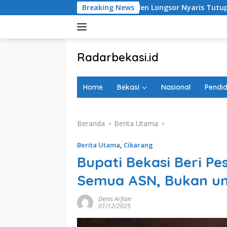
Langsung
Tebing di Jatiraden Longsor Nyaris Tutup Akses Jalan
Breaking News
ke
konten
tutup
Radarbekasi.id
Berita
Bekasi
Home
Bekasi
Nasional
Pendid
Nomor
Satu
Beranda
Berita Utama
Berita Utama
,
Cikarang
Bupati Bekasi Beri Pe
Semua ASN, Bukan un
Denis Arfian
01/12/2025