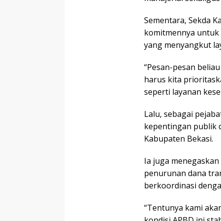
Sementara, Sekda K
komitmennya untuk m
yang menyangkut la
“Pesan-pesan beliau 
harus kita priorita
seperti layanan kese
Lalu, sebagai pejaba
kepentingan publik 
Kabupaten Bekasi.
Ia juga menegaskan
penurunan dana trans
berkoordinasi deng
“Tentunya kami aka
kondisi APBD ini stab