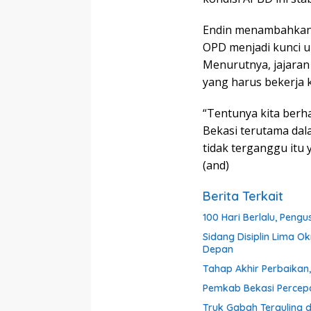
Endin menambahkan,
OPD menjadi kunci u
Menurutnya, jajaran
yang harus bekerja
“Tentunya kita berh
Bekasi terutama dala
tidak terganggu itu 
(and)
Berita Terkait
100 Hari Berlalu, Peng
Sidang Disiplin Lima O
Depan
Tahap Akhir Perbaika
Pemkab Bekasi Percepat
Truk Gabah Terguling 