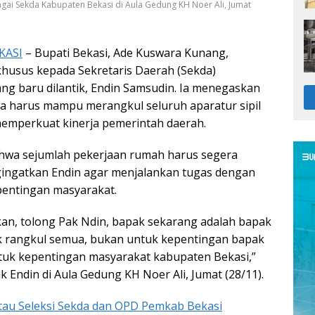
agai Sekda Kabupaten Bekasi di Aula Gedung KH Noer Ali, Jumat
KASI
– Bupati Bekasi, Ade Kuswara Kunang,
husus kepada Sekretaris Daerah (Sekda)
ng baru dilantik, Endin Samsudin. Ia menegaskan
a harus mampu merangkul seluruh aparatur sipil
emperkuat kinerja pemerintah daerah.
wa sejumlah pekerjaan rumah harus segera
gingatkan Endin agar menjalankan tugas dengan
entingan masyarakat.
an, tolong Pak Ndin, bapak sekarang adalah bapak
k rangkul semua, bukan untuk kepentingan bapak
untuk kepentingan masyarakat kabupaten Bekasi,”
ik Endin di Aula Gedung KH Noer Ali, Jumat (28/11).
tau Seleksi Sekda dan OPD Pemkab Bekasi