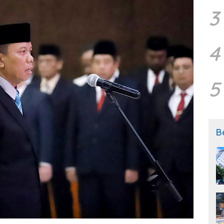
3
4
5
B