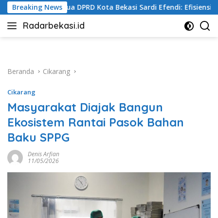
Langsung
kasi Sardi Efendi: Efisiensi Anggaran Jangan Ganggu Pelayanan
Breaking News
ke
Radarbekasi.id
konten
Berita
Bekasi
Nomor
Satu
Beranda
Cikarang
Cikarang
Masyarakat Diajak Bangun
Ekosistem Rantai Pasok Bahan
Baku SPPG
Denis Arfian
11/05/2026