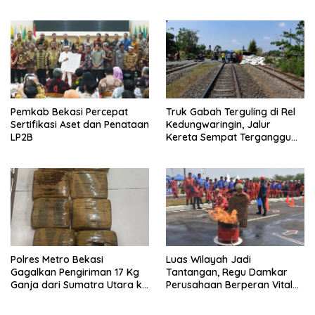
Tuntutan
Pemkab Bekasi Percepat
Truk Gabah Terguling di Rel
Sertifikasi Aset dan Penataan
Kedungwaringin, Jalur
LP2B
Kereta Sempat Terganggu
63 Menit
Polres Metro Bekasi
Luas Wilayah Jadi
Gagalkan Pengiriman 17 Kg
Tantangan, Regu Damkar
Ganja dari Sumatra Utara ke
Perusahaan Berperan Vital
Jabodetabek
Percepat Penanganan
Kebakaran