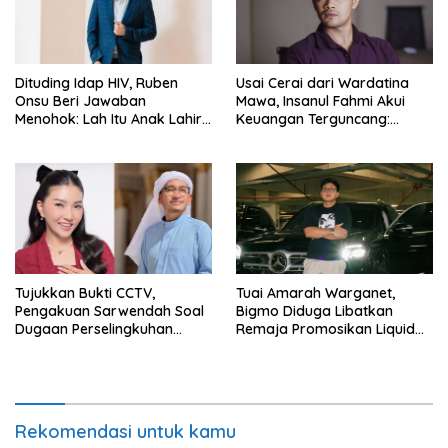
Dituding Idap HIV, Ruben
Usai Cerai dari Wardatina
Onsu Beri Jawaban
Mawa, Insanul Fahmi Akui
Menohok: Lah Itu Anak Lahir
Keuangan Terguncang:
dari Mana?
Ngaruh ke Ekonomi Juga
Tujukkan Bukti CCTV,
Tuai Amarah Warganet,
Pengakuan Sarwendah Soal
Bigmo Diduga Libatkan
Dugaan Perselingkuhan
Remaja Promosikan Liquid
Ruben Onsu Jadi Sorotan
Vape
Rekomendasi untuk kamu