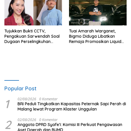
Tujukkan Bukti CCTV,
Tuai Amarah Warganet,
Pengakuan Sarwendah Soal
Bigmo Diduga Libatkan
Dugaan Perselingkuhan
Remaja Promosikan Liquid
Ruben Onsu Jadi Sorotan
Vape
Popular Post
1
02/08/2026
0 Komentar
BRI Peduli Tingkatkan Kapasitas Peternak Sapi Perah di
Malang lewat Program Klaster Unggulan
2
02/08/2026
0 Komentar
Anggota DPRD Syafe’i: Komisi III Perkuat Pengawasan
Aset Daerah dan BUMD