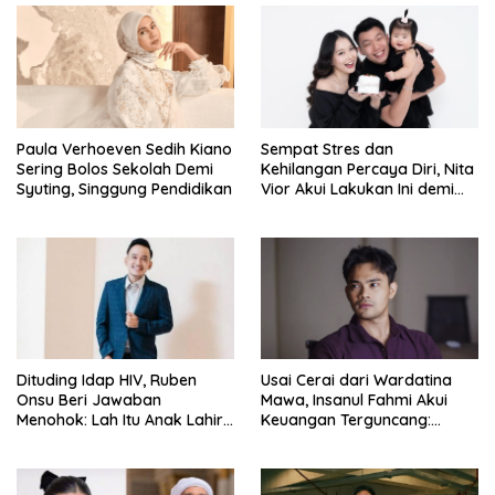
Paula Verhoeven Sedih Kiano
Sempat Stres dan
Sering Bolos Sekolah Demi
Kehilangan Percaya Diri, Nita
Syuting, Singgung Pendidikan
Vior Akui Lakukan Ini demi
Bahagia Lagi
Dituding Idap HIV, Ruben
Usai Cerai dari Wardatina
Onsu Beri Jawaban
Mawa, Insanul Fahmi Akui
Menohok: Lah Itu Anak Lahir
Keuangan Terguncang:
dari Mana?
Ngaruh ke Ekonomi Juga