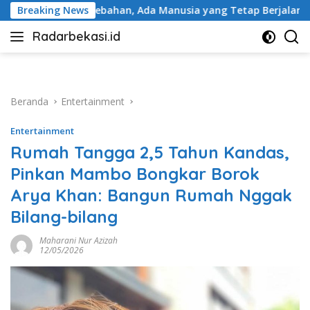
Langsung
an, Ada Manusia yang Tetap Berjalan
Breaking News
BRI Peduli Perk
ke
Radarbekasi.id
konten
Berita
Bekasi
Nomor
Satu
Beranda
Entertainment
Entertainment
Rumah Tangga 2,5 Tahun Kandas,
Pinkan Mambo Bongkar Borok
Arya Khan: Bangun Rumah Nggak
Bilang-bilang
Maharani Nur Azizah
12/05/2026