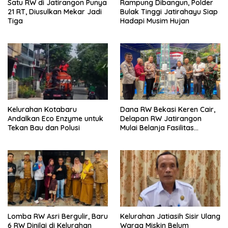
Satu RW di Jatirangon Punya
Rampung Dibangun, Polder
21 RT, Diusulkan Mekar Jadi
Bulak Tinggi Jatirahayu Siap
Tiga
Hadapi Musim Hujan
Kelurahan Kotabaru
Dana RW Bekasi Keren Cair,
Andalkan Eco Enzyme untuk
Delapan RW Jatirangon
Tekan Bau dan Polusi
Mulai Belanja Fasilitas
Lingkungan
Lomba RW Asri Bergulir, Baru
Kelurahan Jatiasih Sisir Ulang
6 RW Dinilai di Kelurahan
Warga Miskin Belum