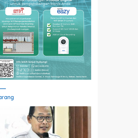
arang