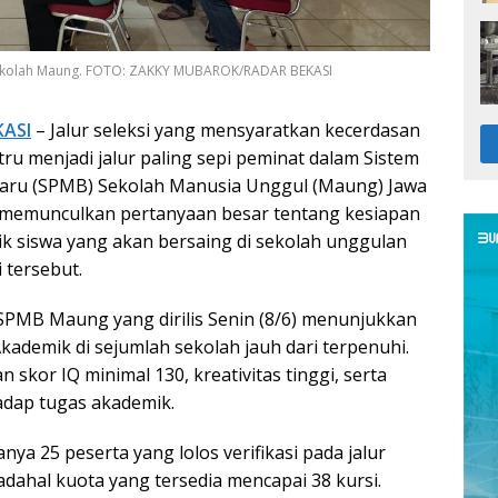
 Sekolah Maung. FOTO: ZAKKY MUBAROK/RADAR BEKASI
KASI
– Jalur seleksi yang mensyaratkan kecerdasan
stru menjadi jalur paling sepi peminat dalam Sistem
aru (SPMB) Sekolah Manusia Unggul (Maung) Jawa
i memunculkan pertanyaan besar tentang kesiapan
ik siswa yang akan bersaing di sekolah unggulan
 tersebut.
PMB Maung yang dirilis Senin (8/6) menunjukkan
Akademik di sejumlah sekolah jauh dari terpenuhi.
n skor IQ minimal 130, kreativitas tinggi, serta
adap tugas akademik.
nya 25 peserta yang lolos verifikasi pada jalur
dahal kuota yang tersedia mencapai 38 kursi.