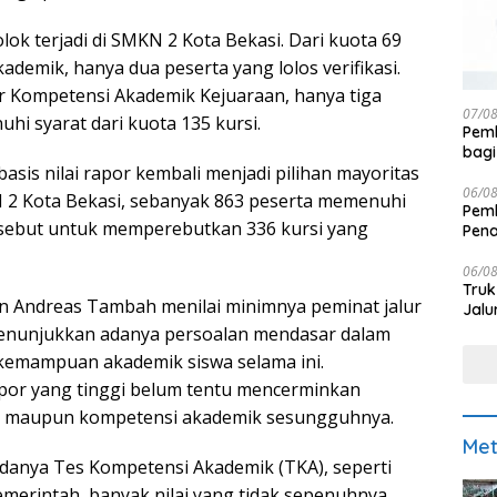
lok terjadi di SMKN 2 Kota Bekasi. Dari kuota 69
kademik, hanya dua peserta yang lolos verifikasi.
r Kompetensi Akademik Kejuaraan, hanya tiga
07/0
hi syarat dari kuota 135 kursi.
Pemk
bagi
basis nilai rapor kembali menjadi pilihan mayoritas
06/0
N 2 Kota Bekasi, sebanyak 863 peserta memenuhi
Pemk
ersebut untuk memperebutkan 336 kursi yang
Pen
06/0
Truk
n Andreas Tambah menilai minimnya peminat jalur
Jalu
enunjukkan adanya persoalan mendasar dalam
kemampuan akademik siswa selama ini.
apor yang tinggi belum tentu mencerminkan
ual maupun kompetensi akademik sesungguhnya.
Met
adanya Tes Kompetensi Akademik (TKA), seperti
merintah, banyak nilai yang tidak sepenuhnya