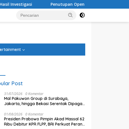
Penutupan Open Dumping TPST Bantargebang Ditarget Ram
tutup
ertainment
ular Post
31/07/2026
0 Komentar
Mal Pakuwon Group di Surabaya,
Jakarta, hingga Bekasi Serentak Dipagari
Tinggi, Ada Apa?
01/08/2026
0 Komentar
Presiden Prabowo Pimpin Akad Massal 62
Ribu Debitur KPR FLPP, BRI Perkuat Peran