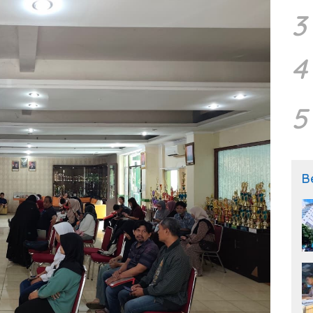
3
4
5
B