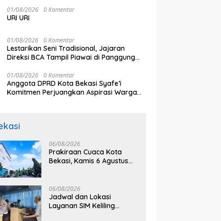
sebagai Penggerak Ekonomi Kerakyatan
melalui Pembiayaan Perumahan
01/08/2026
0 Komentar
URI URI
01/08/2026
0 Komentar
Lestarikan Seni Tradisional, Jajaran
Direksi BCA Tampil Piawai di Panggung
Ketoprak Financial 2026
01/08/2026
0 Komentar
Anggota DPRD Kota Bekasi Syafe’i
Komitmen Perjuangkan Aspirasi Warga
Secara Bertahap
ekasi
06/08/2026
Prakiraan Cuaca Kota
Bekasi, Kamis 6 Agustus
2026, BMKG: Diprediksi
Cerah Terik
06/08/2026
Jadwal dan Lokasi
Layanan SIM Keliling
Bekasi Kamis 6 Agustus