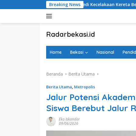
Langsung
100 Hari Tragedi Kecelakaan Kereta Bekasi Timur, Keluarga
Breaking News
ke
konten
tutup
Radarbekasi.id
Berita
Bekasi
Home
Bekasi
Nasional
Pendid
Nomor
Satu
Beranda
Berita Utama
Berita Utama
,
Metropolis
Jalur Potensi Akadem
Siswa Berebut Jalur 
Eko Iskandar
09/06/2026