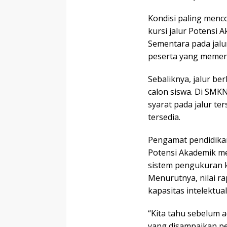
Kondisi paling menco
kursi jalur Potensi A
Sementara pada jalu
peserta yang memenu
Sebaliknya, jalur ber
calon siswa. Di SMK
syarat pada jalur t
tersedia.
Pengamat pendidika
Potensi Akademik m
sistem pengukuran 
Menurutnya, nilai r
kapasitas intelekt
“Kita tahu sebelum 
yang disampaikan pe