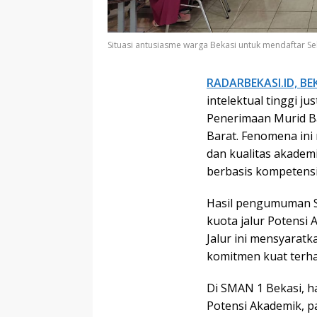
Situasi antusiasme warga Bekasi untuk mendaftar
RADARBEKASI.ID, BE
intelektual tinggi ju
Penerimaan Murid B
Barat. Fenomena in
dan kualitas akadem
berbasis kompetensi
Hasil pengumuman S
kuota jalur Potensi 
Jalur ini mensyaratka
komitmen kuat terh
Di SMAN 1 Bekasi, ha
Potensi Akademik, pa