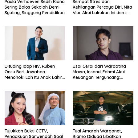
Paula Verhoeven Sedih Kiano
Sempat Stres dan
Sering Bolos Sekolah Demi
Kehilangan Percaya Diri, Nita
Syuting, Singgung Pendidikan
Vior Akui Lakukan Ini demi
Bahagia Lagi
Dituding Idap HIV, Ruben
Usai Cerai dari Wardatina
Onsu Beri Jawaban
Mawa, Insanul Fahmi Akui
Menohok: Lah Itu Anak Lahir
Keuangan Terguncang:
dari Mana?
Ngaruh ke Ekonomi Juga
Tujukkan Bukti CCTV,
Tuai Amarah Warganet,
Pengakuan Sarwendah Soal
Bigmo Diduga Libatkan