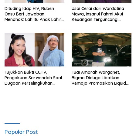
Dituding Idap HIV, Ruben
Usai Cerai dari Wardatina
Onsu Beri Jawaban
Mawa, Insanul Fahmi Akui
Menohok: Lah Itu Anak Lahir
Keuangan Terguncang:
dari Mana?
Ngaruh ke Ekonomi Juga
Tujukkan Bukti CCTV,
Tuai Amarah Warganet,
Pengakuan Sarwendah Soal
Bigmo Diduga Libatkan
Dugaan Perselingkuhan
Remaja Promosikan Liquid
Ruben Onsu Jadi Sorotan
Vape
Popular Post