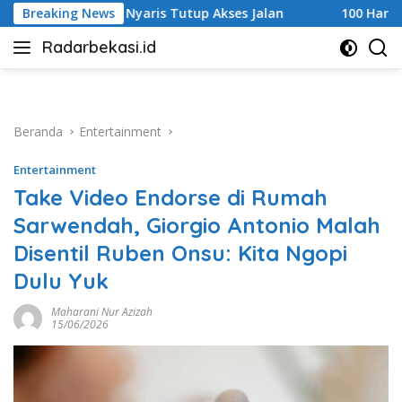
Langsung
Tutup Akses Jalan
Breaking News
100 Hari Berlalu, Pengusutan Traged
ke
Radarbekasi.id
konten
Berita
Bekasi
Nomor
Satu
Beranda
Entertainment
Entertainment
Take Video Endorse di Rumah
Sarwendah, Giorgio Antonio Malah
Disentil Ruben Onsu: Kita Ngopi
Dulu Yuk
Maharani Nur Azizah
15/06/2026