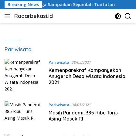
Langsung
eratasi, Warga Sampaikan Sejumlah Tuntutan
Breaking News
Ketua D
ke
Radarbekasi.id
konten
Berita
Bekasi
Nomor
Satu
Pariwisata
Pariwisata
28/05/2021
Kemenparekraf Kampanyekan
Anugerah Desa Wisata Indonesia
2021⁣
Pariwisata
04/05/2021
Masih Pandemi, 385 Ribu Turis
Asing Masuk RI