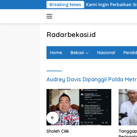
Langsung
ban Kereta Bekasi Timur: Kami Ingin Perbaikan Sistem Kesela
Breaking News
ke
konten
tutup
Radarbekasi.id
Berita
Bekasi
Home
Bekasi
Nasional
Pendid
Nomor
Satu
Audrey Davis Dipanggil Polda Met
D 2027, Pemkot
Sholeh Cilik
Tanggap
aikan Belanja
Peringat