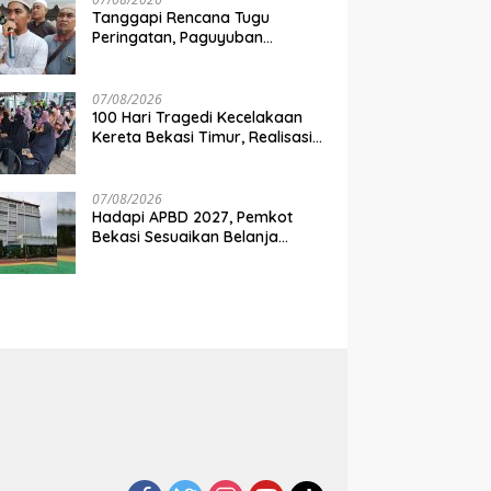
Tanggapi Rencana Tugu
Peringatan, Paguyuban
Keluarga Korban Kereta
Bekasi Timur: Kami Ingin
Perbaikan Sistem Keselamatan
07/08/2026
Lebih Dulu
100 Hari Tragedi Kecelakaan
Kereta Bekasi Timur, Realisasi
Santunan Gubernur Jabar
Belum Merata
07/08/2026
Hadapi APBD 2027, Pemkot
Bekasi Sesuaikan Belanja
Perangkat Daerah