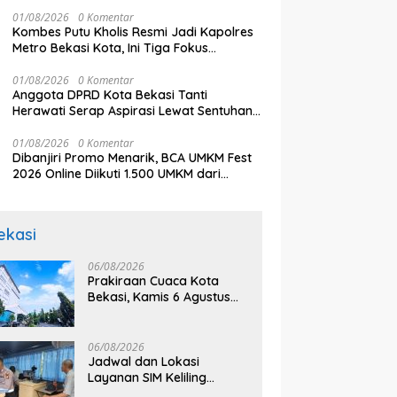
Secara Bertahap
an Ganggu Pelayanan
ke Semifinal Piala AFF 2026
U
01/08/2026
0 Komentar
k
Ka
Kombes Putu Kholis Resmi Jadi Kapolres
Metro Bekasi Kota, Ini Tiga Fokus
Utamanya
01/08/2026
0 Komentar
Anggota DPRD Kota Bekasi Tanti
Herawati Serap Aspirasi Lewat Sentuhan
Budaya Lokal
01/08/2026
0 Komentar
Dibanjiri Promo Menarik, BCA UMKM Fest
2026 Online Diikuti 1.500 UMKM dari
Berbagai Daerah
ekasi
06/08/2026
Prakiraan Cuaca Kota
Bekasi, Kamis 6 Agustus
2026, BMKG: Diprediksi
Cerah Terik
06/08/2026
Jadwal dan Lokasi
Layanan SIM Keliling
Bekasi Kamis 6 Agustus