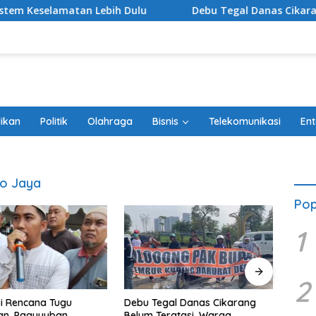
matan Lebih Dulu
Debu Tegal Danas Cikarang Belum T
ikan
Politik
Olahraga
Bisnis
Telekomunikasi
Ent
ro Jaya
Pop
1
2
i Rencana Tugu
Ketua
Debu Tegal Danas Cikarang
an, Paguyuban
Efend
Belum Teratasi, Warga