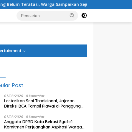
eratasi, Warga Sampaikan Sejumlah Tuntutan
Ketua DP
tutup
ertainment
ular Post
01/08/2026
0 Komentar
Lestarikan Seni Tradisional, Jajaran
Direksi BCA Tampil Piawai di Panggung
Ketoprak Financial 2026
01/08/2026
0 Komentar
Anggota DPRD Kota Bekasi Syafe’i
 DPRD Kota Bekasi Sardi
Ditahan Imbang Singapura 1-1,
A
Komitmen Perjuangkan Aspirasi Warga
i: Efisiensi Anggaran
Timnas Indonesia Gagal Lolos
Y