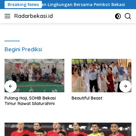
Langsung
borasi Bersihkan Lingkungan Bersama Pemkot Bekasi
Breaking News
Di
ke
Radarbekasi.id
konten
Berita
Bekasi
Nomor
Satu
Begini Prediksi
Pulang Haji, SOHIB Bekasi
Beautiful Beast
Timur Rawat Silaturahmi