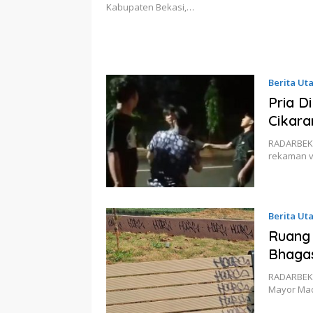
Kabupaten Bekasi,…
Berita Ut
Pria D
Cikara
RADARBEKA
rekaman v
Berita Ut
Ruang 
Bhagas
RADARBEKA
Mayor Mad