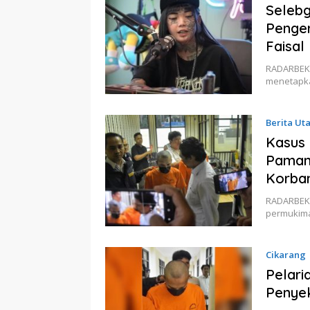
Selebg
Penger
Faisal
RADARBEKA
menetapka
Berita Ut
Kasus 
Paman 
Korban
RADARBEKAS
permukima
Cikarang
Pelari
Penyek