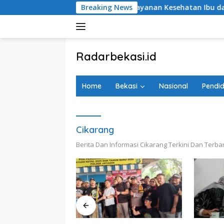
Langsung
BRI Peduli Perkuat Layanan Kesehatan Ibu dan Anak melalu
Breaking News
ke
konten
tutup
Radarbekasi.id
Berita
Bekasi
Home
Bekasi
Nasional
Pendid
Nomor
Satu
Cikarang
Berita Dan Informasi Cikarang Terkini Dan Terbar