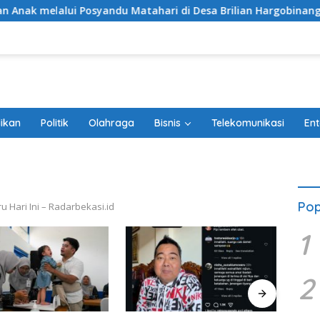
i Posyandu Matahari di Desa Brilian Hargobinangun Sleman
ikan
Politik
Olahraga
Bisnis
Telekomunikasi
Ent
Pop
u Hari Ini – Radarbekasi.id
1
2