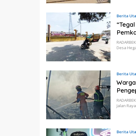
Berita Ut
“Tegal
Pemkab
RADARBEKA
Desa Hega
Berita Ut
Warga
Pengep
RADARBEKA
Jalan Ray
Berita Ut