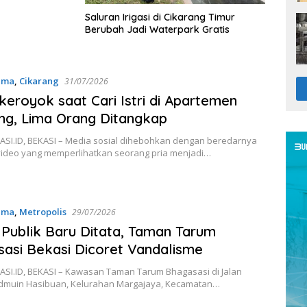
Saluran Irigasi di Cikarang Timur
Berubah Jadi Waterpark Gratis
ama
,
Cikarang
31/07/2026
ikeroyok saat Cari Istri di Apartemen
ng, Lima Orang Ditangkap
SI.ID, BEKASI – Media sosial dihebohkan dengan beredarnya
ideo yang memperlihatkan seorang pria menjadi…
ama
,
Metropolis
29/07/2026
Publik Baru Ditata, Taman Tarum
asi Bekasi Dicoret Vandalisme
SI.ID, BEKASI – Kawasan Taman Tarum Bhagasasi di Jalan
muin Hasibuan, Kelurahan Margajaya, Kecamatan…