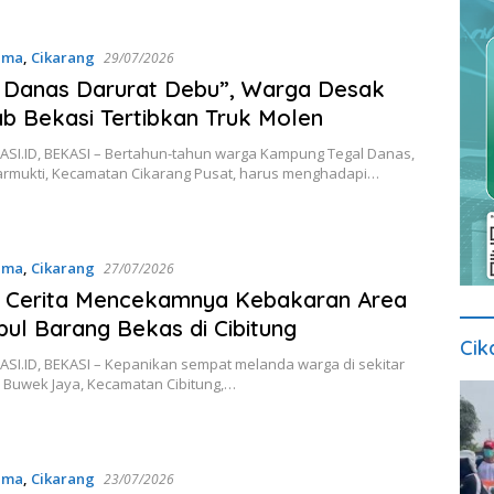
ama
,
Cikarang
29/07/2026
 Danas Darurat Debu”, Warga Desak
 Bekasi Tertibkan Truk Molen
SI.ID, BEKASI – Bertahun-tahun warga Kampung Tegal Danas,
rmukti, Kecamatan Cikarang Pusat, harus menghadapi…
ama
,
Cikarang
27/07/2026
 Cerita Mencekamnya Kebakaran Area
ul Barang Bekas di Cibitung
Cik
SI.ID, BEKASI – Kepanikan sempat melanda warga di sekitar
a Buwek Jaya, Kecamatan Cibitung,…
ama
,
Cikarang
23/07/2026