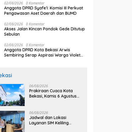
gapi Rencana Tugu
K
Debu Tegal Danas Cikarang
02/08/2026
0 Komentar
ngatan, Paguyuban
E
Belum Teratasi, Warga
Anggota DPRD Syafe’i: Komisi III Perkuat
arga Korban Kereta
J
Sampaikan Sejumlah Tuntutan
Pengawasan Aset Daerah dan BUMD
i Timur: Kami Ingin
Pu
aikan Sistem Keselamatan
02/08/2026
0 Komentar
 Dulu
Akses Jalan Kincan Pondok Gede Ditutup
Sebulan
02/08/2026
0 Komentar
Anggota DPRD Kota Bekasi Arwis
Sembiring Serap Aspirasi Warga Violet
Garden Kranji
ekasi
06/08/2026
Prakiraan Cuaca Kota
Bekasi, Kamis 6 Agustus
2026, BMKG: Diprediksi
Cerah Terik
06/08/2026
Jadwal dan Lokasi
Layanan SIM Keliling
Bekasi Kamis 6 Agustus