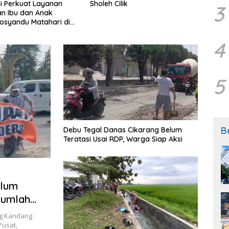
li Perkuat Layanan
Sholeh Cilik
Tang
3
n Ibu dan Anak
Peri
Posyandu Matahari di
Kelu
lian Hargobinangun
Bekas
Perb
4
Lebih
5
B
Debu Tegal Danas Cikarang Belum
Teratasi Usai RDP, Warga Siap Aksi
elum
jumlah
ng Kandang
Pusat,