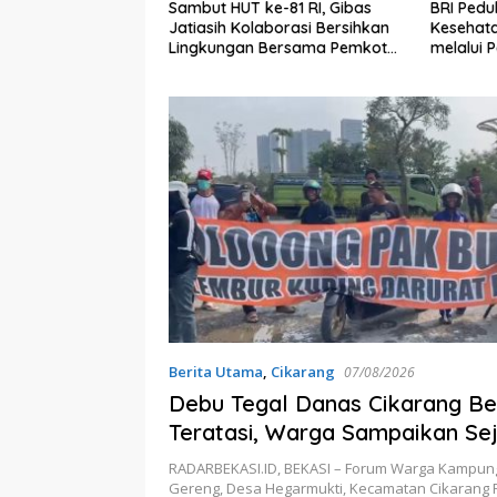
RD Kota Bekasi
Sambut HUT ke-81 RI, Gibas
BRI Pedu
anti Desak DLH
Jatiasih Kolaborasi Bersihkan
Kesehata
ber Pencemaran
Lingkungan Bersama Pemkot
melalui 
Bekasi
Desa Bri
Sleman
Berita Utama
,
Cikarang
07/08/2026
Debu Tegal Danas Cikarang B
Teratasi, Warga Sampaikan Se
Tuntutan
RADARBEKASI.ID, BEKASI – Forum Warga Kampu
Gereng, Desa Hegarmukti, Kecamatan Cikarang 