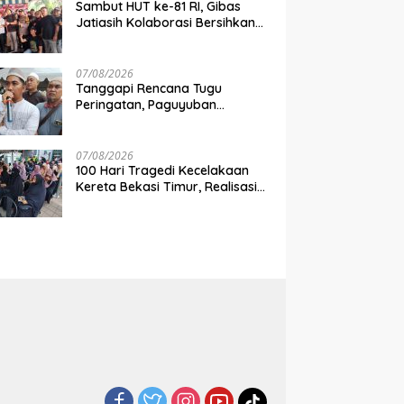
Sambut HUT ke-81 RI, Gibas
Jatiasih Kolaborasi Bersihkan
Lingkungan Bersama Pemkot
Bekasi
07/08/2026
Tanggapi Rencana Tugu
Peringatan, Paguyuban
Keluarga Korban Kereta
Bekasi Timur: Kami Ingin
Perbaikan Sistem Keselamatan
07/08/2026
Lebih Dulu
100 Hari Tragedi Kecelakaan
Kereta Bekasi Timur, Realisasi
Santunan Gubernur Jabar
Belum Merata