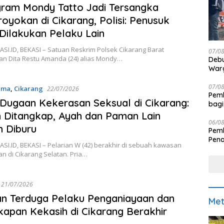
ram Mondy Tatto Jadi Tersangka
oyokan di Cikarang, Polisi: Penusuk
 Dilakukan Pelaku Lain
SI.ID, BEKASI – Satuan Reskrim Polsek Cikarang Barat
07/0
n Dita Restu Amanda (24) alias Mondy…
Debu
Warg
07/0
ama
,
Cikarang
22/07/2026
Pemk
Dugaan Kekerasan Seksual di Cikarang:
bagi
Ditangkap, Ayah dan Paman Lain
06/0
 Diburu
Pemk
Pen
I.ID, BEKASI – Pelarian W (42) berakhir di sebuah kawasan
n di Cikarang Selatan. Pria…
21/07/2026
an Terduga Pelaku Penganiayaan dan
Met
apan Kekasih di Cikarang Berakhir