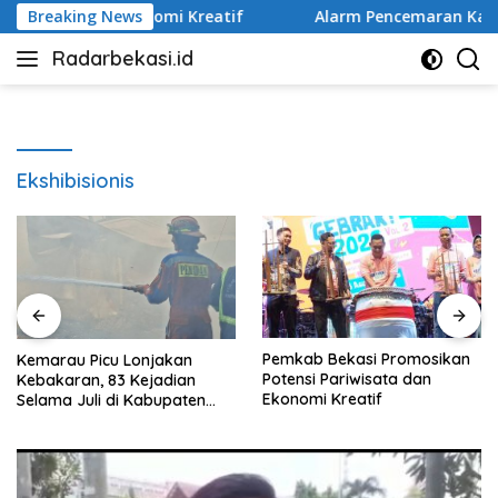
Langsung
ata dan Ekonomi Kreatif
Breaking News
Alarm Pencemaran Kali Bekasi
ke
Radarbekasi.id
konten
Berita
Bekasi
Nomor
Satu
Ekshibisionis
Pemkab Bekasi Promosikan
Kemarau Picu Lonjakan
Potensi Pariwisata dan
Kebakaran, 83 Kejadian
Ekonomi Kreatif
Selama Juli di Kabupaten
Bekasi