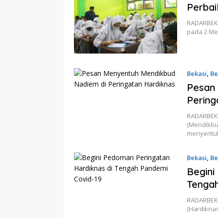
Perbai
RADARBEKAS
pada 2 Me
Bekasi
,
Be
Pesan
Pering
RADARBEKA
(Mendikbu
menyent
Bekasi
,
Be
Begini
Tengah
RADARBEKAS
(Hardiknas