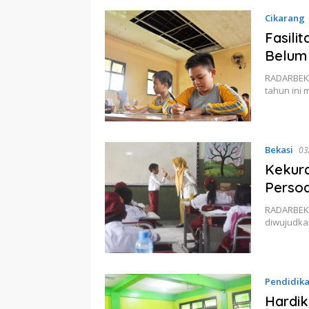
Cikarang
Fasili
Belum
RADARBEKAS
tahun ini
Bekasi
03
Kekura
Perso
RADARBEKA
diwujudka
Pendidik
Hardi