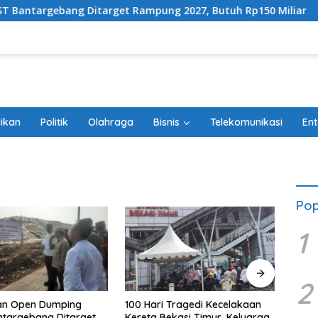
Ditarget Rampung 2027, Butuh Rp150 Miliar
100 Hari
ikan
Politik
Olahraga
Bisnis
Telekomunikasi
Ent
Pop
1
2
an Open Dumping
100 Hari Tragedi Kecelakaan
Admin
targebang Ditarget
Kereta Bekasi Timur, Keluarga
City 