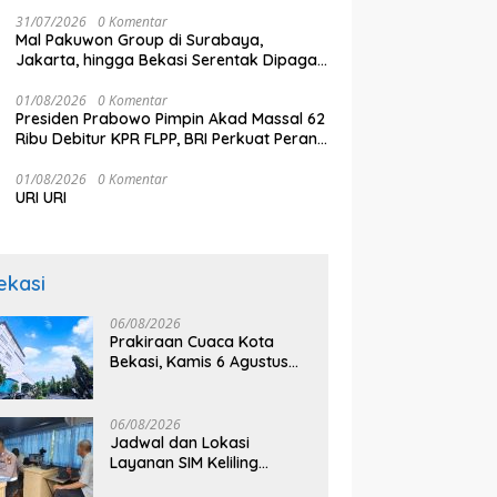
N
RW Bekasi Keren Rp100 Juta
S
31/07/2026
0 Komentar
2
Mal Pakuwon Group di Surabaya,
Jakarta, hingga Bekasi Serentak Dipagari
Tinggi, Ada Apa?
01/08/2026
0 Komentar
Presiden Prabowo Pimpin Akad Massal 62
Ribu Debitur KPR FLPP, BRI Perkuat Peran
sebagai Penggerak Ekonomi Kerakyatan
melalui Pembiayaan Perumahan
01/08/2026
0 Komentar
URI URI
ekasi
06/08/2026
Prakiraan Cuaca Kota
Bekasi, Kamis 6 Agustus
2026, BMKG: Diprediksi
Cerah Terik
06/08/2026
Jadwal dan Lokasi
Layanan SIM Keliling
Bekasi Kamis 6 Agustus