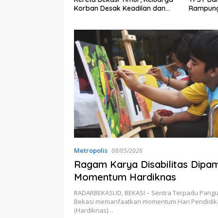
Korban Desak Keadilan dan
Rampung
Transparansi Hasil Investigasi
Miliar
Metropolis
08/05/2026
Ragam Karya Disabilitas Dipa
Momentum Hardiknas
RADARBEKASI.ID, BEKASI – Sentra Terpadu Pangud
Bekasi memanfaatkan momentum Hari Pendidik
(Hardiknas)…