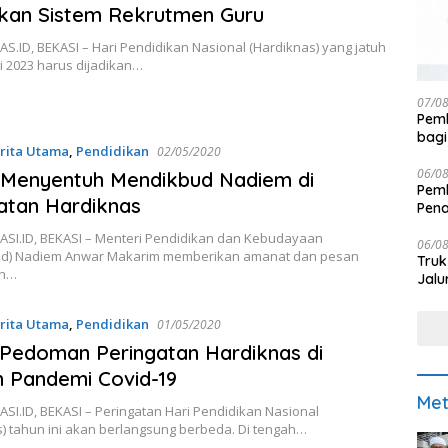
kan Sistem Rekrutmen Guru
.ID, BEKASI – Hari Pendidikan Nasional (Hardiknas) yang jatuh
i 2023 harus dijadikan…
07/0
Pemk
bagi
rita Utama
,
Pendidikan
02/05/2020
06/0
 Menyentuh Mendikbud Nadiem di
Pemk
atan Hardiknas
Pen
SI.ID, BEKASI – Menteri Pendidikan dan Kebudayaan
06/0
d) Nadiem Anwar Makarim memberikan amanat dan pesan
Truk
uh…
Jalu
rita Utama
,
Pendidikan
01/05/2020
 Pedoman Peringatan Hardiknas di
 Pandemi Covid-19
Met
I.ID, BEKASI – Peringatan Hari Pendidikan Nasional
) tahun ini akan berlangsung berbeda. Di tengah…