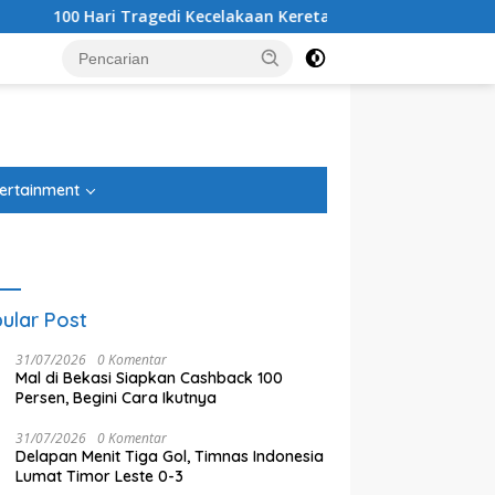
 Tragedi Kecelakaan Kereta Bekasi Timur, Keluarga Korban Gel
tutup
ertainment
ular Post
31/07/2026
0 Komentar
Mal di Bekasi Siapkan Cashback 100
Persen, Begini Cara Ikutnya
31/07/2026
0 Komentar
Delapan Menit Tiga Gol, Timnas Indonesia
istrasi Beres, PSU Sentul
Tiga Kelurahan di Kecamatan
T
Lumat Timor Leste 0-3
Kini Diproses Sertifikasinya
Jatiasih Belum Cairkan Dana
A