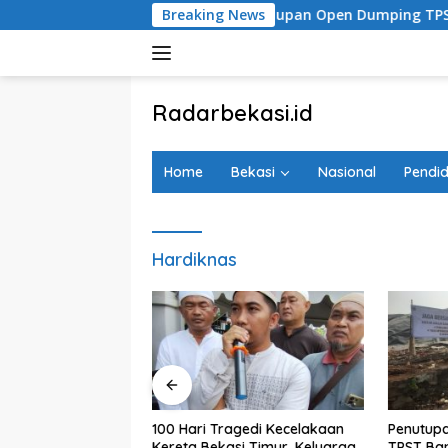
Langsung
vestigasi
Penutupan Open Dumping TPST Bantargebang 
Breaking News
ke
konten
tutup
Radarbekasi.id
Berita
Bekasi
Home
Bekasi
Nasional
Pendid
Nomor
Satu
Hardiknas
ambahan Koridor
100 Hari Tragedi Kecelakaan
Penutup
Disorot
Kereta Bekasi Timur, Keluarga
TPST Ban