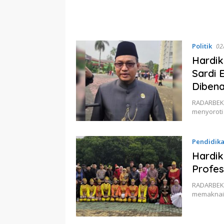
Politik
02
Hardik
Sardi 
Dibena
RADARBEKAS
menyoroti
Pendidik
Hardik
Profes
RADARBEKAS
memaknai 