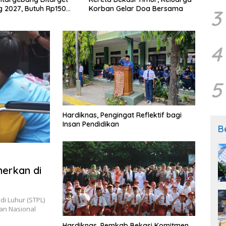
 2027, Butuh Rp150
Korban Gelar Doa Bersama
di BP
3
4
5
Hardiknas, Pengingat Reflektif bagi
Insan Pendidikan
B
merkan di
i Luhur (STPL)
an Nasional
Hardiknas, Pemkab Bekasi Komitmen