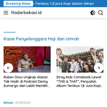
Langsung
jualan Album Tembus 1,8 Juta Kopi dalam Sehari
Breaking News
Tang 
ke
Radarbekasi.id
konten
Berita
Bekasi
Nomor
Satu
Kasie Penyelenggara Haji dan Umrah
Ruben Onsu Ungkap Alasan
Stray Kids Comeback Lewat
Tak Hadir di Podcast Denny
“THIS & THAT”, Penjualan
Sumargo dan Lebih Memilih
Album Tembus 1,8 Juta Kopi
Deddy Corbuzier
dalam Sehari
Bekasi
01/02/2023